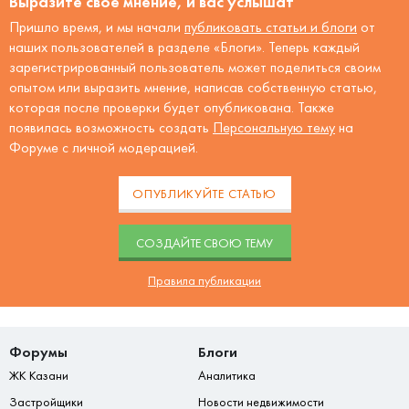
Выразите своё мнение, и вас услышат
Пришло время, и мы начали
публиковать статьи и блоги
от
наших пользователей в разделе «Блоги». Теперь каждый
зарегистрированный пользователь может поделиться своим
опытом или выразить мнение, написав собственную статью,
которая после проверки будет опубликована. Также
появилась возможность создать
Персональную тему
на
Форуме с личной модерацией.
ОПУБЛИКУЙТЕ СТАТЬЮ
CОЗДАЙТЕ СВОЮ ТЕМУ
Правила публикации
Форумы
Блоги
ЖК Казани
Аналитика
Застройщики
Новости недвижимости