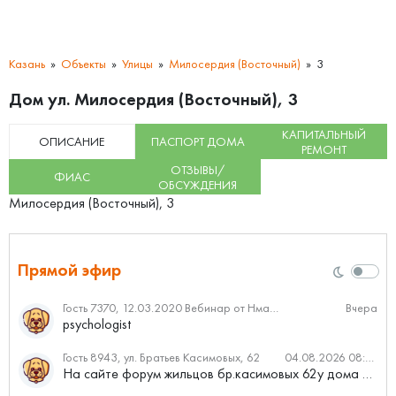
Казань
Объекты
Улицы
Милосердия (Восточный)
3
Дом ул. Милосердия (Восточный), 3
КАПИТАЛЬНЫЙ
ОПИСАНИЕ
ПАСПОРТ ДОМА
РЕМОНТ
ОТЗЫВЫ/
ФИАС
ОБСУЖДЕНИЯ
Милосердия (Восточный), 3
Прямой эфир
Гость 7370, 12.03.2020 Вебинар от Нмаркет.ПРО: «Актуальное об ипотеке: что нужно знать»
Вчера
psychologist
Гость 8943, ул. Братьев Касимовых, 62
04.08.2026 08:34
На сайте форум жильцов бр.касимовых 62у дома растут красивые...