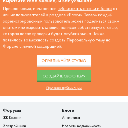
Выразите своё мнение, и вас услышат
Пришло время, и мы начали
публиковать статьи и блоги
от
наших пользователей в разделе «Блоги». Теперь каждый
зарегистрированный пользователь может поделиться своим
опытом или выразить мнение, написав собственную статью,
которая после проверки будет опубликована. Также
появилась возможность создать
Персональную тему
на
Форуме с личной модерацией.
ОПУБЛИКУЙТЕ СТАТЬЮ
CОЗДАЙТЕ СВОЮ ТЕМУ
Правила публикации
Форумы
Блоги
ЖК Казани
Аналитика
Застройщики
Новости недвижимости