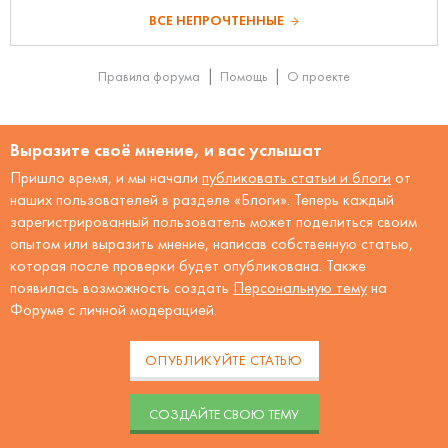
ВСЕ НЕПРОЧТЕННЫЕ
Правила форума
Помощь
О проекте
Выразите своё мнение, и вас услышат
Пришло время, и мы начали
публиковать статьи и блоги
от
наших пользователей в разделе «Блоги». Теперь каждый
зарегистрированный пользователь может поделиться своим
опытом или выразить мнение, написав собственную статью,
которая после проверки будет опубликована. Также
появилась возможность создать
Персональную тему
на
Форуме с личной модерацией.
ОПУБЛИКУЙТЕ СТАТЬЮ
CОЗДАЙТЕ СВОЮ ТЕМУ