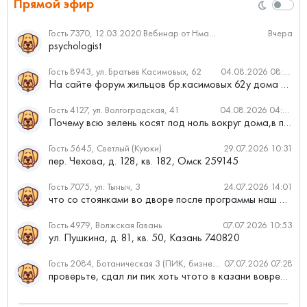
Прямой эфир
Гость 7370, 12.03.2020 Вебинар от Нмаркет.ПРО: «Актуальное об ипотеке: что нужно знать»
Вчера
psychologist
Гость 8943, ул. Братьев Касимовых, 62
04.08.2026 08:34
На сайте форум жильцов бр.касимовых 62у дома растут красивые...
Гость 4127, ул. Волгоградская, 41
04.08.2026 04:46
Почему всю зелень косят под ноль вокруг дома,в полисадниках....
Гость 5645, Светлый (Куюки)
29.07.2026 10:31
пер. Чехова, д. 128, кв. 182, Омск 259145
Гость 7075, ул. Тыныч, 3
24.07.2026 14:01
что со стоянками во дворе после программы наш двор
Гость 4979, Волжская Гавань
07.07.2026 10:53
ул. Пушкина, д. 81, кв. 50, Казань 740820
Гость 2084, Ботаническая 3 (ПИК, бизнес-класс)
07.07.2026 07:28
проверьте, сдал ли пик хоть чтото в казани вовремя?