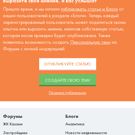
Выразите своё мнение, и вас услышат
Пришло время, и мы начали
публиковать статьи и блоги
от
наших пользователей в разделе «Блоги». Теперь каждый
зарегистрированный пользователь может поделиться своим
опытом или выразить мнение, написав собственную статью,
которая после проверки будет опубликована. Также
появилась возможность создать
Персональную тему
на
Форуме с личной модерацией.
ОПУБЛИКУЙТЕ СТАТЬЮ
CОЗДАЙТЕ СВОЮ ТЕМУ
Правила публикации
Форумы
Блоги
ЖК Казани
Аналитика
Застройщики
Новости недвижимости