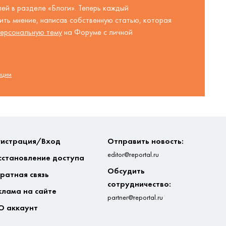
ей в разделе «Блоги». Теперь каждый
ть мнение, написав собственную статью, которая
ерсональную тему
на Форуме с личной
ации
гистрация/Вход
Отправить новость:
editor@reportal.ru
сстановление доступа
Обсудить
ратная связь
сотрудничество:
клама на сайте
partner@reportal.ru
О аккаунт