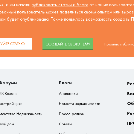
я, и мы начали
публиковать статьи и блоги
от наших пользовател
ованный пользователь может поделиться своим опытом или вырази
рки будет опубликована. Также появилась возможность создать
П
.
УЙТЕ СТАТЬЮ
CОЗДАЙТЕ СВОЮ ТЕМУ
Правила публик
Форумы
Блоги
Ре
Во
ЖК Казани
Аналитика
Об
Застройщики
Новости недвижимости
Ре
Агентства Недвижимости
Пресс-релизы
ПР
Мой дом
Советы