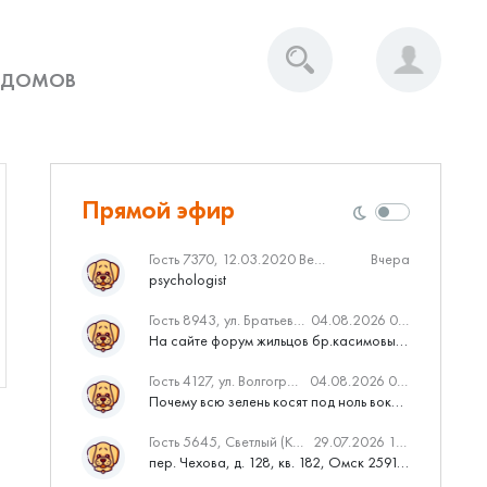
 ДОМОВ
Прямой эфир
Гость 7370, 12.03.2020 Вебинар от Нмаркет.ПРО: «Актуальное об ипотеке: что нужно знать»
Вчера
psychologist
Гость 8943, ул. Братьев Касимовых, 62
04.08.2026 08:34
На сайте форум жильцов бр.касимовых 62у дома растут красивые...
Гость 4127, ул. Волгоградская, 41
04.08.2026 04:46
Почему всю зелень косят под ноль вокруг дома,в полисадниках....
Гость 5645, Светлый (Куюки)
29.07.2026 10:31
пер. Чехова, д. 128, кв. 182, Омск 259145