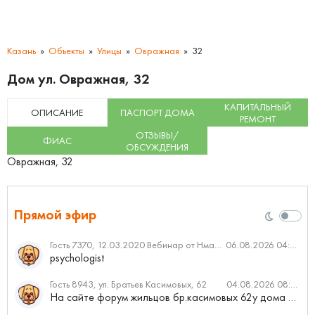
Казань
Объекты
Улицы
Овражная
32
Дом ул. Овражная, 32
КАПИТАЛЬНЫЙ
ОПИСАНИЕ
ПАСПОРТ ДОМА
РЕМОНТ
ОТЗЫВЫ/
ФИАС
ОБСУЖДЕНИЯ
Овражная, 32
Прямой эфир
Гость 7370, 12.03.2020 Вебинар от Нмаркет.ПРО: «Актуальное об ипотеке: что нужно знать»
06.08.2026 04:00
psychologist
Гость 8943, ул. Братьев Касимовых, 62
04.08.2026 08:34
На сайте форум жильцов бр.касимовых 62у дома растут красивые...