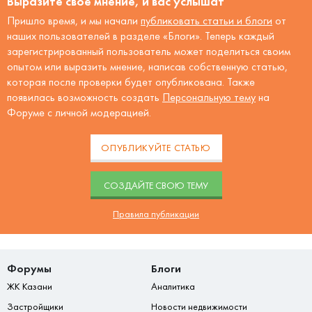
Выразите своё мнение, и вас услышат
Пришло время, и мы начали
публиковать статьи и блоги
от
наших пользователей в разделе «Блоги». Теперь каждый
зарегистрированный пользователь может поделиться своим
опытом или выразить мнение, написав собственную статью,
которая после проверки будет опубликована. Также
появилась возможность создать
Персональную тему
на
Форуме с личной модерацией.
ОПУБЛИКУЙТЕ СТАТЬЮ
CОЗДАЙТЕ СВОЮ ТЕМУ
Правила публикации
Форумы
Блоги
ЖК Казани
Аналитика
Застройщики
Новости недвижимости