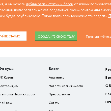
я, и мы начали
публиковать статьи и блоги
от наших пользовател
ованный пользователь может поделиться своим опытом или вырази
рки будет опубликована. Также появилась возможность создать
П
.
УЙТЕ СТАТЬЮ
CОЗДАЙТЕ СВОЮ ТЕМУ
Правила публик
Форумы
Блоги
Ре
Во
ЖК Казани
Аналитика
Об
Застройщики
Новости недвижимости
Ре
Агентства Недвижимости
Пресс-релизы
ПР
Мой дом
Советы