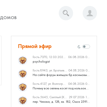
 ДОМОВ
Прямой эфир
Гость 7370, 12.03.2020 Вебинар от Нмаркет.ПРО: «Актуальное об ипотеке: что нужно знать»
06.08.2026 04:00
psychologist
Гость 8943, ул. Братьев Касимовых, 62
04.08.2026 08:34
На сайте форум жильцов бр.касимовых 62у дома растут красивые...
Гость 4127, ул. Волгоградская, 41
04.08.2026 04:46
Почему всю зелень косят под ноль вокруг дома,в полисадниках....
Гость 5645, Светлый (Куюки)
29.07.2026 10:31
пер. Чехова, д. 128, кв. 182, Омск 259145