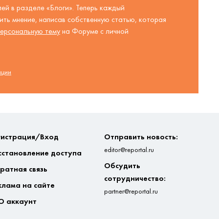
ей в разделе «Блоги». Теперь каждый
ть мнение, написав собственную статью, которая
ерсональную тему
на Форуме с личной
ации
гистрация/Вход
Отправить новость:
editor@reportal.ru
сстановление доступа
Обсудить
ратная связь
сотрудничество:
клама на сайте
partner@reportal.ru
О аккаунт