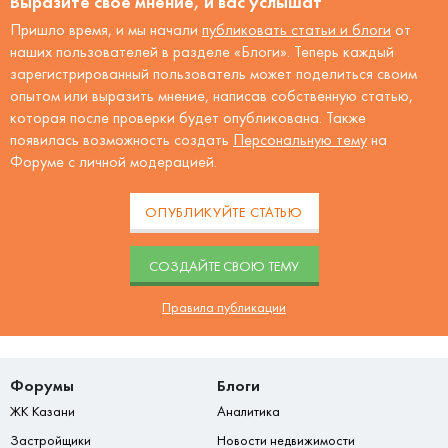
Выразите своё мнение, и вас услышат
Пришло время, и мы начали
публиковать статьи и блоги
от
наших пользователей в разделе «Блоги». Теперь каждый
зарегистрированный пользователь может поделиться своим
опытом или выразить мнение, написав собственную статью,
которая после проверки будет опубликована. Также
появилась возможность создать
Персональную тему
на
Форуме с личной модерацией.
ОПУБЛИКУЙТЕ СТАТЬЮ
CОЗДАЙТЕ СВОЮ ТЕМУ
Правила публикации
Форумы
Блоги
ЖК Казани
Аналитика
Застройщики
Новости недвижимости