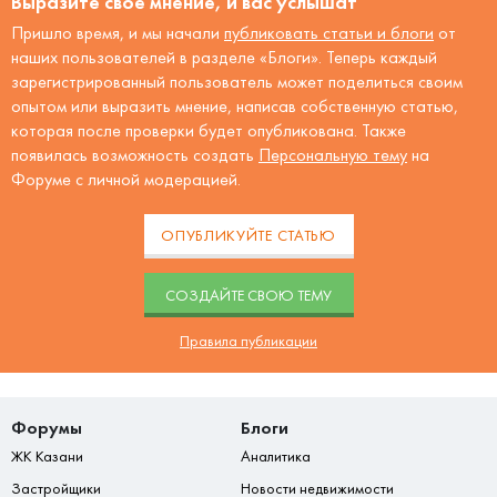
Выразите своё мнение, и вас услышат
Пришло время, и мы начали
публиковать статьи и блоги
от
наших пользователей в разделе «Блоги». Теперь каждый
зарегистрированный пользователь может поделиться своим
опытом или выразить мнение, написав собственную статью,
которая после проверки будет опубликована. Также
появилась возможность создать
Персональную тему
на
Форуме с личной модерацией.
ОПУБЛИКУЙТЕ СТАТЬЮ
CОЗДАЙТЕ СВОЮ ТЕМУ
Правила публикации
Форумы
Блоги
ЖК Казани
Аналитика
Застройщики
Новости недвижимости