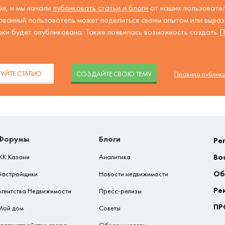
я, и мы начали
публиковать статьи и блоги
от наших пользовател
ованный пользователь может поделиться своим опытом или вырази
рки будет опубликована. Также появилась возможность создать
П
.
УЙТЕ СТАТЬЮ
CОЗДАЙТЕ СВОЮ ТЕМУ
Правила публик
Форумы
Блоги
Ре
Во
ЖК Казани
Аналитика
Об
Застройщики
Новости недвижимости
Ре
Агентства Недвижимости
Пресс-релизы
ПР
Мой дом
Советы