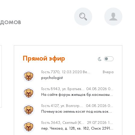
 ДОМОВ
Прямой эфир
Гость 7370, 12.03.2020 Вебинар от Нмаркет.ПРО: «Актуальное об ипотеке: что нужно знать»
Вчера
psychologist
Гость 8943, ул. Братьев Касимовых, 62
04.08.2026 08:34
На сайте форум жильцов бр.касимовых 62у дома растут красивые...
Гость 4127, ул. Волгоградская, 41
04.08.2026 04:46
Почему всю зелень косят под ноль вокруг дома,в полисадниках....
Гость 5645, Светлый (Куюки)
29.07.2026 10:31
пер. Чехова, д. 128, кв. 182, Омск 259145