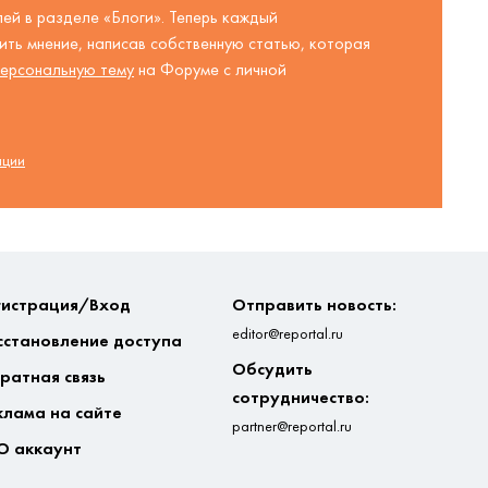
ей в разделе «Блоги». Теперь каждый
ть мнение, написав собственную статью, которая
ерсональную тему
на Форуме с личной
ации
гистрация/Вход
Отправить новость:
editor@reportal.ru
сстановление доступа
Обсудить
ратная связь
сотрудничество:
клама на сайте
partner@reportal.ru
О аккаунт