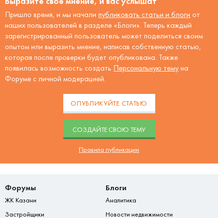
Выразите своё мнение, и вас услышат
Пришло время, и мы начали
публиковать статьи и блоги
от
наших пользователей в разделе «Блоги». Теперь каждый
зарегистрированный пользователь может поделиться своим
опытом или выразить мнение, написав собственную статью,
которая после проверки будет опубликована. Также
появилась возможность создать
Персональную тему
на
Форуме с личной модерацией.
ОПУБЛИКУЙТЕ СТАТЬЮ
CОЗДАЙТЕ СВОЮ ТЕМУ
Правила публикации
Форумы
Блоги
ЖК Казани
Аналитика
Застройщики
Новости недвижимости