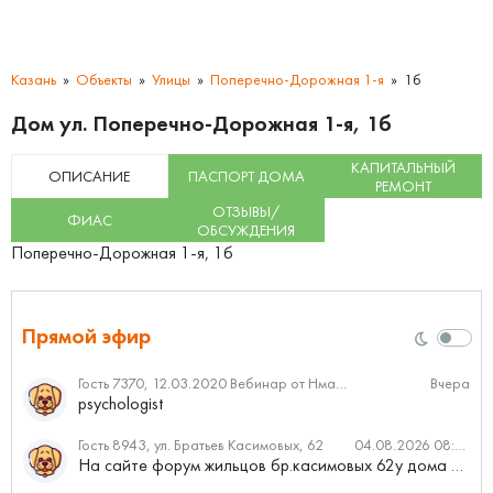
Казань
Объекты
Улицы
Поперечно-Дорожная 1-я
1б
Дом ул. Поперечно-Дорожная 1-я, 1б
КАПИТАЛЬНЫЙ
ОПИСАНИЕ
ПАСПОРТ ДОМА
РЕМОНТ
ОТЗЫВЫ/
ФИАС
ОБСУЖДЕНИЯ
Поперечно-Дорожная 1-я, 1б
Прямой эфир
Гость 7370, 12.03.2020 Вебинар от Нмаркет.ПРО: «Актуальное об ипотеке: что нужно знать»
Вчера
psychologist
Гость 8943, ул. Братьев Касимовых, 62
04.08.2026 08:34
На сайте форум жильцов бр.касимовых 62у дома растут красивые...