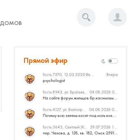
 ДОМОВ
Прямой эфир
Гость 7370, 12.03.2020 Вебинар от Нмаркет.ПРО: «Актуальное об ипотеке: что нужно знать»
Вчера
psychologist
Гость 8943, ул. Братьев Касимовых, 62
04.08.2026 08:34
На сайте форум жильцов бр.касимовых 62у дома растут красивые...
Гость 4127, ул. Волгоградская, 41
04.08.2026 04:46
Почему всю зелень косят под ноль вокруг дома,в полисадниках....
Гость 5645, Светлый (Куюки)
29.07.2026 10:31
пер. Чехова, д. 128, кв. 182, Омск 259145