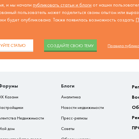
я, и мы начали
публиковать статьи и блоги
от наших пользовател
ованный пользователь может поделиться своим опытом или вырази
рки будет опубликована. Также появилась возможность создать
П
.
УЙТЕ СТАТЬЮ
CОЗДАЙТЕ СВОЮ ТЕМУ
Правила публик
Форумы
Блоги
Ре
Во
ЖК Казани
Аналитика
Об
Застройщики
Новости недвижимости
Ре
Агентства Недвижимости
Пресс-релизы
ПР
Мой дом
Советы