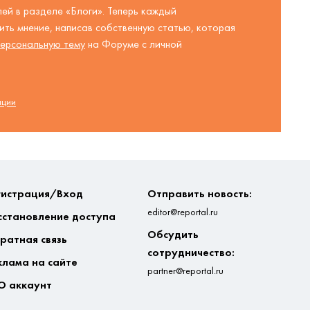
ей в разделе «Блоги». Теперь каждый
ть мнение, написав собственную статью, которая
ерсональную тему
на Форуме с личной
ации
гистрация/Вход
Отправить новость:
editor@reportal.ru
сстановление доступа
Обсудить
ратная связь
сотрудничество:
клама на сайте
partner@reportal.ru
О аккаунт