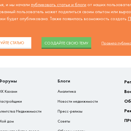
я, и мы начали
публиковать статьи и блоги
от наших пользовател
ованный пользователь может поделиться своим опытом или вырази
рки будет опубликована. Также появилась возможность создать
П
.
УЙТЕ СТАТЬЮ
CОЗДАЙТЕ СВОЮ ТЕМУ
Правила публик
Форумы
Блоги
Ре
Во
ЖК Казани
Аналитика
Об
Застройщики
Новости недвижимости
Ре
Агентства Недвижимости
Пресс-релизы
ПР
Мой дом
Советы