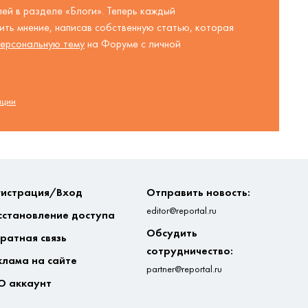
ей в разделе «Блоги». Теперь каждый
ть мнение, написав собственную статью, которая
ерсональную тему
на Форуме с личной
ации
гистрация/Вход
Отправить новость:
editor@reportal.ru
сстановление доступа
Обсудить
ратная связь
сотрудничество:
клама на сайте
partner@reportal.ru
О аккаунт