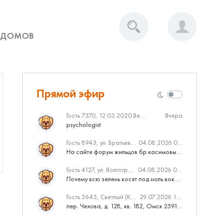
 ДОМОВ
Прямой эфир
Гость 7370, 12.03.2020 Вебинар от Нмаркет.ПРО: «Актуальное об ипотеке: что нужно знать»
Вчера
psychologist
Гость 8943, ул. Братьев Касимовых, 62
04.08.2026 08:34
На сайте форум жильцов бр.касимовых 62у дома растут красивые...
Гость 4127, ул. Волгоградская, 41
04.08.2026 04:46
Почему всю зелень косят под ноль вокруг дома,в полисадниках....
Гость 5645, Светлый (Куюки)
29.07.2026 10:31
пер. Чехова, д. 128, кв. 182, Омск 259145