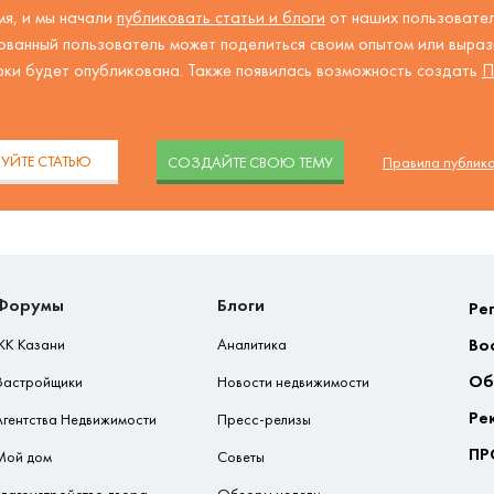
я, и мы начали
публиковать статьи и блоги
от наших пользовател
ованный пользователь может поделиться своим опытом или вырази
рки будет опубликована. Также появилась возможность создать
П
.
УЙТЕ СТАТЬЮ
CОЗДАЙТЕ СВОЮ ТЕМУ
Правила публик
Форумы
Блоги
Ре
Во
ЖК Казани
Аналитика
Об
Застройщики
Новости недвижимости
Ре
Агентства Недвижимости
Пресс-релизы
ПР
Мой дом
Советы