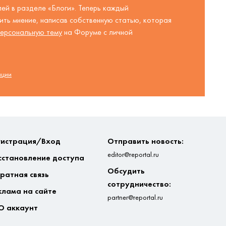
ей в разделе «Блоги». Теперь каждый
ть мнение, написав собственную статью, которая
ерсональную тему
на Форуме с личной
ации
гистрация/Вход
Отправить новость:
editor@reportal.ru
сстановление доступа
Обсудить
ратная связь
сотрудничество:
клама на сайте
partner@reportal.ru
О аккаунт