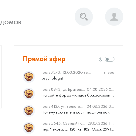
 ДОМОВ
Прямой эфир
Гость 7370, 12.03.2020 Вебинар от Нмаркет.ПРО: «Актуальное об ипотеке: что нужно знать»
Вчера
psychologist
Гость 8943, ул. Братьев Касимовых, 62
04.08.2026 08:34
На сайте форум жильцов бр.касимовых 62у дома растут красивые...
Гость 4127, ул. Волгоградская, 41
04.08.2026 04:46
Почему всю зелень косят под ноль вокруг дома,в полисадниках....
Гость 5645, Светлый (Куюки)
29.07.2026 10:31
пер. Чехова, д. 128, кв. 182, Омск 259145