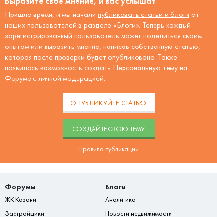
Выразите своё мнение, и вас услышат
Пришло время, и мы начали
публиковать статьи и блоги
от
наших пользователей в разделе «Блоги». Теперь каждый
зарегистрированный пользователь может поделиться своим
опытом или выразить мнение, написав собственную статью,
которая после проверки будет опубликована. Также
появилась возможность создать
Персональную тему
на
Форуме с личной модерацией.
ОПУБЛИКУЙТЕ СТАТЬЮ
CОЗДАЙТЕ СВОЮ ТЕМУ
Правила публикации
Форумы
Блоги
ЖК Казани
Аналитика
Застройщики
Новости недвижимости