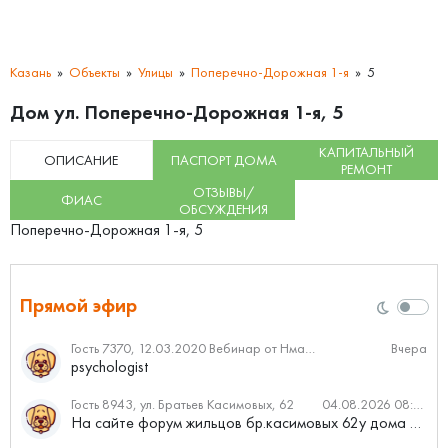
Казань
Объекты
Улицы
Поперечно-Дорожная 1-я
5
Дом ул. Поперечно-Дорожная 1-я, 5
КАПИТАЛЬНЫЙ
ОПИСАНИЕ
ПАСПОРТ ДОМА
РЕМОНТ
ОТЗЫВЫ/
ФИАС
ОБСУЖДЕНИЯ
Поперечно-Дорожная 1-я, 5
Прямой эфир
Гость 7370, 12.03.2020 Вебинар от Нмаркет.ПРО: «Актуальное об ипотеке: что нужно знать»
Вчера
psychologist
Гость 8943, ул. Братьев Касимовых, 62
04.08.2026 08:34
На сайте форум жильцов бр.касимовых 62у дома растут красивые...