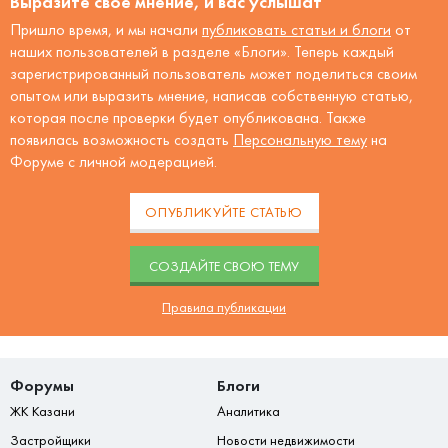
Выразите своё мнение, и вас услышат
Пришло время, и мы начали
публиковать статьи и блоги
от
наших пользователей в разделе «Блоги». Теперь каждый
зарегистрированный пользователь может поделиться своим
опытом или выразить мнение, написав собственную статью,
которая после проверки будет опубликована. Также
появилась возможность создать
Персональную тему
на
Форуме с личной модерацией.
ОПУБЛИКУЙТЕ СТАТЬЮ
CОЗДАЙТЕ СВОЮ ТЕМУ
Правила публикации
Форумы
Блоги
ЖК Казани
Аналитика
Застройщики
Новости недвижимости