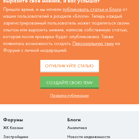
Выразите своё мнение, и вас услышат
Пришло время, и мы начали
публиковать статьи и блоги
от
наших пользователей в разделе «Блоги». Теперь каждый
зарегистрированный пользователь может поделиться своим
опытом или выразить мнение, написав собственную статью,
которая после проверки будет опубликована. Также
появилась возможность создать
Персональную тему
на
Форуме с личной модерацией.
ОПУБЛИКУЙТЕ СТАТЬЮ
CОЗДАЙТЕ СВОЮ ТЕМУ
Правила публикации
Форумы
Блоги
ЖК Казани
Аналитика
Застройщики
Новости недвижимости