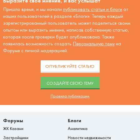
Выразите своё мнение, и вас услышат
Пришло время, и мы начали
публиковать статьи и блоги
от
наших пользователей в разделе «Блоги». Теперь каждый
зарегистрированный пользователь может поделиться своим
опытом или выразить мнение, написав собственную статью,
которая после проверки будет опубликована. Также
появилась возможность создать
Персональную тему
на
Форуме с личной модерацией.
ОПУБЛИКУЙТЕ СТАТЬЮ
CОЗДАЙТЕ СВОЮ ТЕМУ
Правила публикации
Форумы
Блоги
ЖК Казани
Аналитика
Застройщики
Новости недвижимости