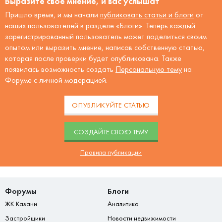
Выразите своё мнение, и вас услышат
Пришло время, и мы начали
публиковать статьи и блоги
от
наших пользователей в разделе «Блоги». Теперь каждый
зарегистрированный пользователь может поделиться своим
опытом или выразить мнение, написав собственную статью,
которая после проверки будет опубликована. Также
появилась возможность создать
Персональную тему
на
Форуме с личной модерацией.
ОПУБЛИКУЙТЕ СТАТЬЮ
CОЗДАЙТЕ СВОЮ ТЕМУ
Правила публикации
Форумы
Блоги
ЖК Казани
Аналитика
Застройщики
Новости недвижимости