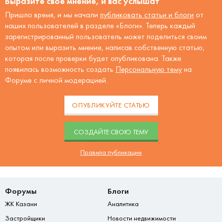
Выразите своё мнение, и вас услышат
Пришло время, и мы начали
публиковать статьи и блоги
от
наших пользователей в разделе «Блоги». Теперь каждый
зарегистрированный пользователь может поделиться своим
опытом или выразить мнение, написав собственную статью,
которая после проверки будет опубликована. Также
появилась возможность создать
Персональную тему
на
Форуме с личной модерацией.
ОПУБЛИКУЙТЕ СТАТЬЮ
CОЗДАЙТЕ СВОЮ ТЕМУ
Правила публикации
Форумы
Блоги
ЖК Казани
Аналитика
Застройщики
Новости недвижимости