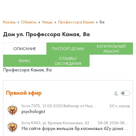
Казань
Объекты
Улицы
Профессора Камая
8а
Дом ул. Профессора Камая, 8а
КАПИТАЛЬНЫЙ
ОПИСАНИЕ
ПАСПОРТ ДОМА
РЕМОНТ
ОТЗЫВЫ/
ФИАС
ОБСУЖДЕНИЯ
Профессора Камая, 8а
Прямой эфир
Гость 7370, 12.03.2020 Вебинар от Нмаркет.ПРО: «Актуальное об ипотеке: что нужно знать»
20 ч. назад
psychologist
Гость 8943, ул. Братьев Касимовых, 62
04.08.2026 08:34
На сайте форум жильцов бр.касимовых 62у дома растут красивые...