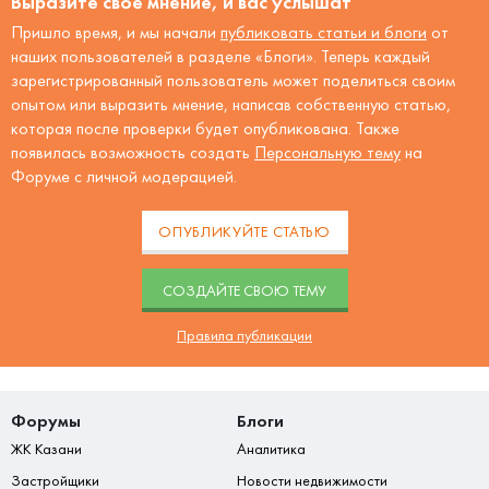
Выразите своё мнение, и вас услышат
Пришло время, и мы начали
публиковать статьи и блоги
от
наших пользователей в разделе «Блоги». Теперь каждый
зарегистрированный пользователь может поделиться своим
опытом или выразить мнение, написав собственную статью,
которая после проверки будет опубликована. Также
появилась возможность создать
Персональную тему
на
Форуме с личной модерацией.
ОПУБЛИКУЙТЕ СТАТЬЮ
CОЗДАЙТЕ СВОЮ ТЕМУ
Правила публикации
Форумы
Блоги
ЖК Казани
Аналитика
Застройщики
Новости недвижимости