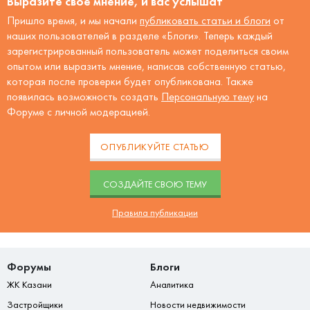
Выразите своё мнение, и вас услышат
Пришло время, и мы начали
публиковать статьи и блоги
от
наших пользователей в разделе «Блоги». Теперь каждый
зарегистрированный пользователь может поделиться своим
опытом или выразить мнение, написав собственную статью,
которая после проверки будет опубликована. Также
появилась возможность создать
Персональную тему
на
Форуме с личной модерацией.
ОПУБЛИКУЙТЕ СТАТЬЮ
CОЗДАЙТЕ СВОЮ ТЕМУ
Правила публикации
Форумы
Блоги
ЖК Казани
Аналитика
Застройщики
Новости недвижимости