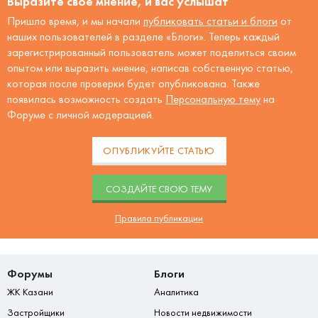
Выразите своё мнение, и вас услышат
Пришло время, и мы начали
публиковать статьи и блоги
от
наших пользователей в разделе «Блоги». Теперь каждый
зарегистрированный пользователь может поделиться своим
опытом или выразить мнение, написав собственную статью,
которая после проверки будет опубликована. Также
появилась возможность создать
Персональную тему
на
Форуме с личной модерацией.
ОПУБЛИКУЙТЕ СТАТЬЮ
CОЗДАЙТЕ СВОЮ ТЕМУ
Правила публикации
Форумы
Блоги
ЖК Казани
Аналитика
Застройщики
Новости недвижимости