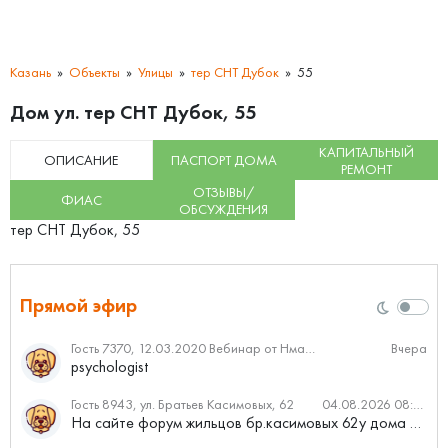
Казань
Объекты
Улицы
тер СНТ Дубок
55
Дом ул. тер СНТ Дубок, 55
КАПИТАЛЬНЫЙ
ОПИСАНИЕ
ПАСПОРТ ДОМА
РЕМОНТ
ОТЗЫВЫ/
ФИАС
ОБСУЖДЕНИЯ
тер СНТ Дубок, 55
Прямой эфир
Гость 7370, 12.03.2020 Вебинар от Нмаркет.ПРО: «Актуальное об ипотеке: что нужно знать»
Вчера
psychologist
Гость 8943, ул. Братьев Касимовых, 62
04.08.2026 08:34
На сайте форум жильцов бр.касимовых 62у дома растут красивые...