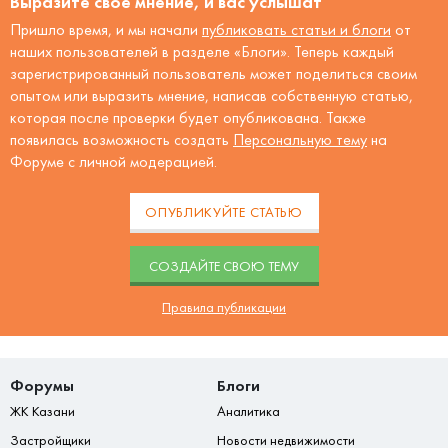
Выразите своё мнение, и вас услышат
Пришло время, и мы начали
публиковать статьи и блоги
от
наших пользователей в разделе «Блоги». Теперь каждый
зарегистрированный пользователь может поделиться своим
опытом или выразить мнение, написав собственную статью,
которая после проверки будет опубликована. Также
появилась возможность создать
Персональную тему
на
Форуме с личной модерацией.
ОПУБЛИКУЙТЕ СТАТЬЮ
CОЗДАЙТЕ СВОЮ ТЕМУ
Правила публикации
Форумы
Блоги
ЖК Казани
Аналитика
Застройщики
Новости недвижимости