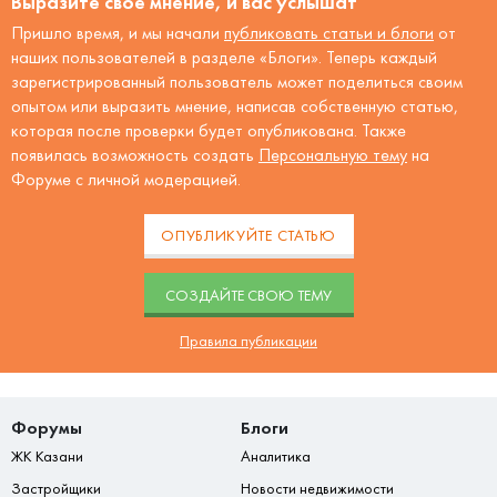
Выразите своё мнение, и вас услышат
Пришло время, и мы начали
публиковать статьи и блоги
от
наших пользователей в разделе «Блоги». Теперь каждый
зарегистрированный пользователь может поделиться своим
опытом или выразить мнение, написав собственную статью,
которая после проверки будет опубликована. Также
появилась возможность создать
Персональную тему
на
Форуме с личной модерацией.
ОПУБЛИКУЙТЕ СТАТЬЮ
CОЗДАЙТЕ СВОЮ ТЕМУ
Правила публикации
Форумы
Блоги
ЖК Казани
Аналитика
Застройщики
Новости недвижимости