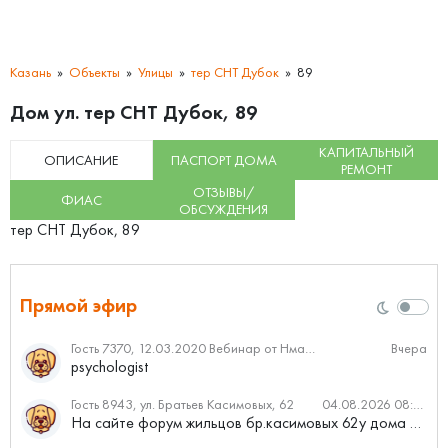
Казань
Объекты
Улицы
тер СНТ Дубок
89
Дом ул. тер СНТ Дубок, 89
КАПИТАЛЬНЫЙ
ОПИСАНИЕ
ПАСПОРТ ДОМА
РЕМОНТ
ОТЗЫВЫ/
ФИАС
ОБСУЖДЕНИЯ
тер СНТ Дубок, 89
Прямой эфир
Гость 7370, 12.03.2020 Вебинар от Нмаркет.ПРО: «Актуальное об ипотеке: что нужно знать»
Вчера
psychologist
Гость 8943, ул. Братьев Касимовых, 62
04.08.2026 08:34
На сайте форум жильцов бр.касимовых 62у дома растут красивые...