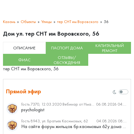
Казань
Объекты
Улицы
тер СНТ им Воровского
56
Дом ул. тер СНТ им Воровского, 56
КАПИТАЛЬНЫЙ
ОПИСАНИЕ
ПАСПОРТ ДОМА
РЕМОНТ
ОТЗЫВЫ/
ФИАС
ОБСУЖДЕНИЯ
тер СНТ им Воровского, 56
Прямой эфир
Гость 7370, 12.03.2020 Вебинар от Нмаркет.ПРО: «Актуальное об ипотеке: что нужно знать»
06.08.2026 04:00
psychologist
Гость 8943, ул. Братьев Касимовых, 62
04.08.2026 08:34
На сайте форум жильцов бр.касимовых 62у дома растут красивые...