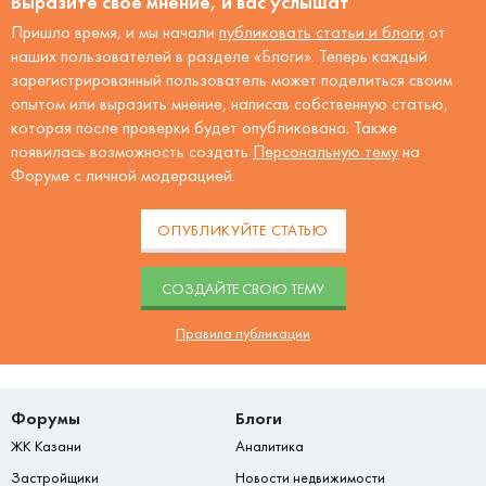
Выразите своё мнение, и вас услышат
Пришло время, и мы начали
публиковать статьи и блоги
от
наших пользователей в разделе «Блоги». Теперь каждый
зарегистрированный пользователь может поделиться своим
опытом или выразить мнение, написав собственную статью,
которая после проверки будет опубликована. Также
появилась возможность создать
Персональную тему
на
Форуме с личной модерацией.
ОПУБЛИКУЙТЕ СТАТЬЮ
CОЗДАЙТЕ СВОЮ ТЕМУ
Правила публикации
Форумы
Блоги
ЖК Казани
Аналитика
Застройщики
Новости недвижимости