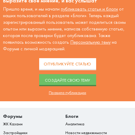
Выразите своё мнение, и вас услышат
Пришло время, и мы начали
публиковать статьи и блоги
от
наших пользователей в разделе «Блоги». Теперь каждый
зарегистрированный пользователь может поделиться своим
опытом или выразить мнение, написав собственную статью,
которая после проверки будет опубликована. Также
появилась возможность создать
Персональную тему
на
Форуме с личной модерацией.
ОПУБЛИКУЙТЕ СТАТЬЮ
CОЗДАЙТЕ СВОЮ ТЕМУ
Правила публикации
Форумы
Блоги
ЖК Казани
Аналитика
Застройщики
Новости недвижимости