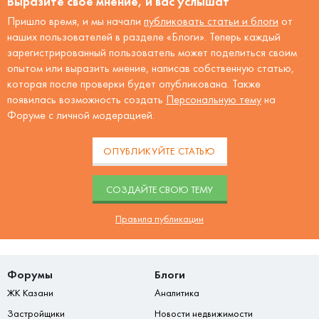
Выразите своё мнение, и вас услышат
Пришло время, и мы начали
публиковать статьи и блоги
от
наших пользователей в разделе «Блоги». Теперь каждый
зарегистрированный пользователь может поделиться своим
опытом или выразить мнение, написав собственную статью,
которая после проверки будет опубликована. Также
появилась возможность создать
Персональную тему
на
Форуме с личной модерацией.
ОПУБЛИКУЙТЕ СТАТЬЮ
CОЗДАЙТЕ СВОЮ ТЕМУ
Правила публикации
Форумы
Блоги
ЖК Казани
Аналитика
Застройщики
Новости недвижимости