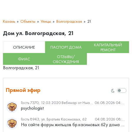
Казань
Объекты
Улицы
Волгоградская
21
Дом ул. Волгоградская, 21
КАПИТАЛЬНЫЙ
ОПИСАНИЕ
ПАСПОРТ ДОМА
РЕМОНТ
ОТЗЫВЫ/
ФИАС
ОБСУЖДЕНИЯ
Волгоградская, 21
Прямой эфир
Гость 7370, 12.03.2020 Вебинар от Нмаркет.ПРО: «Актуальное об ипотеке: что нужно знать»
06.08.2026 04:00
psychologist
Гость 8943, ул. Братьев Касимовых, 62
04.08.2026 08:34
На сайте форум жильцов бр.касимовых 62у дома растут красивые...