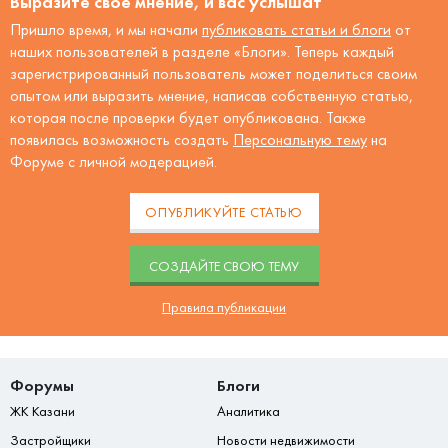
Выразите своё мнение, и вас услышат
Пришло время, и мы начали
публиковать статьи и блоги
от
наших пользователей в разделе «Блоги». Теперь каждый
зарегистрированный пользователь может поделиться своим
опытом или выразить мнение, написав собственную статью,
которая после проверки будет опубликована. Также
появилась возможность создать
Персональную тему
на
Форуме с личной модерацией.
ОПУБЛИКУЙТЕ СТАТЬЮ
CОЗДАЙТЕ СВОЮ ТЕМУ
Правила публикации
Форумы
Блоги
ЖК Казани
Аналитика
Застройщики
Новости недвижимости