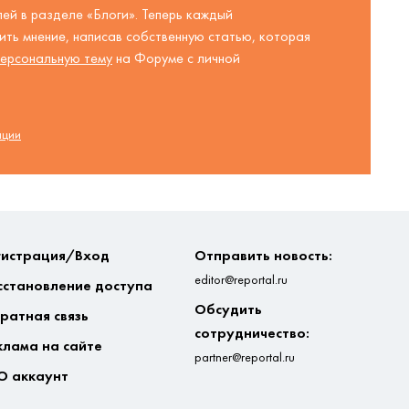
ей в разделе «Блоги». Теперь каждый
ть мнение, написав собственную статью, которая
ерсональную тему
на Форуме с личной
ации
гистрация/Вход
Отправить новость:
editor@reportal.ru
сстановление доступа
Обсудить
ратная связь
сотрудничество:
клама на сайте
partner@reportal.ru
О аккаунт