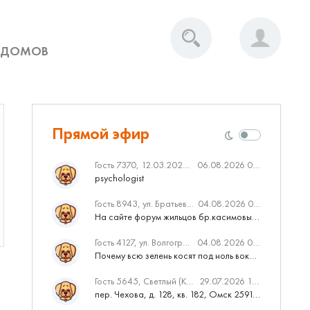
 ДОМОВ
Прямой эфир
Гость 7370, 12.03.2020 Вебинар от Нмаркет.ПРО: «Актуальное об ипотеке: что нужно знать»
06.08.2026 04:00
psychologist
Гость 8943, ул. Братьев Касимовых, 62
04.08.2026 08:34
На сайте форум жильцов бр.касимовых 62у дома растут красивые...
Гость 4127, ул. Волгоградская, 41
04.08.2026 04:46
Почему всю зелень косят под ноль вокруг дома,в полисадниках....
Гость 5645, Светлый (Куюки)
29.07.2026 10:31
пер. Чехова, д. 128, кв. 182, Омск 259145