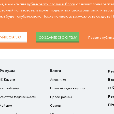
я, и мы начали
публиковать статьи и блоги
от наших пользовател
ованный пользователь может поделиться своим опытом или вырази
рки будет опубликована. Также появилась возможность создать
П
.
УЙТЕ СТАТЬЮ
CОЗДАЙТЕ СВОЮ ТЕМУ
Правила публик
Форумы
Блоги
Ре
Во
ЖК Казани
Аналитика
Об
Застройщики
Новости недвижимости
Ре
Агентства Недвижимости
Пресс-релизы
ПР
Мой дом
Советы