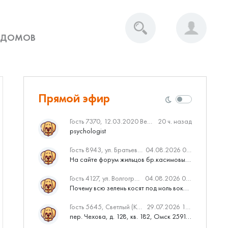
 ДОМОВ
Прямой эфир
Гость 7370, 12.03.2020 Вебинар от Нмаркет.ПРО: «Актуальное об ипотеке: что нужно знать»
20 ч. назад
psychologist
Гость 8943, ул. Братьев Касимовых, 62
04.08.2026 08:34
На сайте форум жильцов бр.касимовых 62у дома растут красивые...
Гость 4127, ул. Волгоградская, 41
04.08.2026 04:46
Почему всю зелень косят под ноль вокруг дома,в полисадниках....
Гость 5645, Светлый (Куюки)
29.07.2026 10:31
пер. Чехова, д. 128, кв. 182, Омск 259145