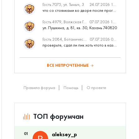
Гость 7075, ул. Тыныч, 3
24.07.2026 14:01
что со стоянками во дворе после программы наш двор
Гость 4979, Волжская Гавань
07.07.2026 10:53
ул. Пушкина, д. 81, кв. 50, Казань 740820
Гость 2084, Ботаническая 3 (ПИК, бизнес-класс)
07.07.2026 07:28
проверьте, сдал ли пик хоть чтото в казани вовремя?
ВСЕ НЕПРОЧТЕННЫЕ
Правила форума
Помощь
О проекте
ТОП форумчан
01
aleksey_p