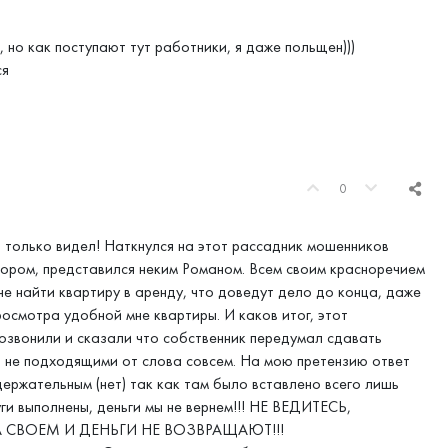
 но как поступают тут работники, я даже польщен)))
ся
0
лько видел! Наткнулся на этот рассадник мошенников
лтором, представился неким Романом. Всем своим красноречием
не найти квартиру в аренду, что доведут дело до конца, даже
росмотра удобной мне квартиры. И каков итог, этот
позвонили и сказали что собственник передумал сдавать
, не подходящими от слова совсем. На мою претензию ответ
держательным (нет) так как там было вставлено всего лишь
уги выполнены, деньги мы не вернем!!! НЕ ВЕДИТЕСЬ,
 СВОЕМ И ДЕНЬГИ НЕ ВОЗВРАЩАЮТ!!!