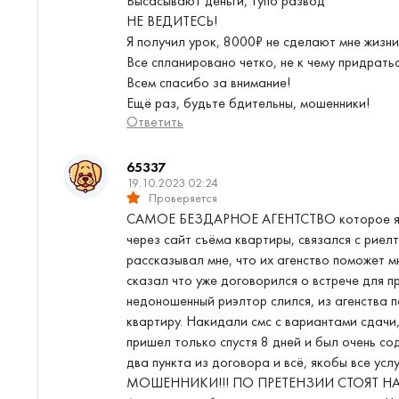
Высасывают деньги, тупо развод
НЕ ВЕДИТЕСЬ!
Я получил урок, 8000₽ не сделают мне жизни,
Все спланировано четко, не к чему придрать
Всем спасибо за внимание!
Ещё раз, будьте бдительны, мошенники!
Ответить
65337
19.10.2023 02:24
Проверяется
САМОЕ БЕЗДАРНОЕ АГЕНТСТВО которое я то
через сайт съёма квартиры, связался с рие
рассказывал мне, что их агенство поможет м
сказал что уже договорился о встрече для п
недоношенный риэлтор слился, из агенства 
квартиру. Накидали смс с вариантами сдачи
пришел только спустя 8 дней и был очень со
два пункта из договора и всё, якобы все усл
МОШЕННИКИ!!! ПО ПРЕТЕНЗИИ СТОЯТ НА