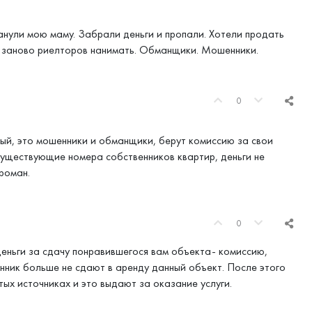
анули мою маму. Забрали деньги и пропали. Хотели продать
 и заново риелторов нанимать. Обманщики. Мошенники.
0
ный, это мошенники и обманщики, берут комиссию за свои
 существующие номера собственников квартир, деньги не
роман.
0
еньги за сдачу понравившегося вам объекта- комиссию,
енник больше не сдают в аренду данный объект. После этого
ых источниках и это выдают за оказание услуги.