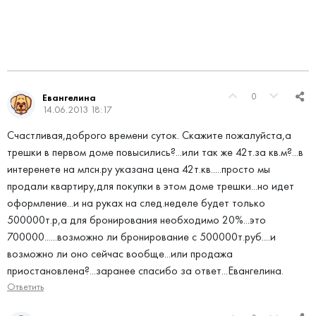
0
Евангелина
14.06.2013 18:17
Счастливая,доброго времени суток. Скажите пожалуйста,а
трешки в первом доме повысились?...или так же 42т.за кв.м?...в
интеренете на млсн.ру указана цена 42т.кв.....просто мы
продали квартиру,для покупки в этом доме трешки...но идет
оформление...и на руках на след.неделе будет только
500000т.р,а для бронирования необходимо 20%...это
700000......возможно ли бронирование с 500000т.руб....и
возможно ли оно сейчас вообще...или продажа
приостановлена?...заранее спасибо за ответ...Евангелина.
Ответить