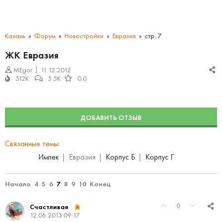
Казань
Форум
Новостройки
Евразия
стр. 7
ЖК Евразия
MEgor
11.12.2012
512K
5.5K
0.0
ДОБАВИТЬ ОТЗЫВ
Связанные темы:
Импек
Евразия
Корпус Б
Корпус Г
Начало
4
5
6
7
8
9
10
Конец
0
Счастливая
12.06.2013 09:17