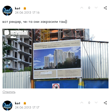
0
kot
24.06.2013 17:16
вот рендер, че-та они закрасили там))
Ответить
0
kot
24.06.2013 17:17