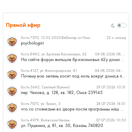
Прямой эфир
Гость 7370, 12.03.2020 Вебинар от Нмаркет.ПРО: «Актуальное об ипотеке: что нужно знать»
22 ч. назад
psychologist
Гость 8943, ул. Братьев Касимовых, 62
04.08.2026 08:34
На сайте форум жильцов бр.касимовых 62у дома растут красивые...
Гость 4127, ул. Волгоградская, 41
04.08.2026 04:46
Почему всю зелень косят под ноль вокруг дома,в полисадниках....
Гость 5645, Светлый (Куюки)
29.07.2026 10:31
пер. Чехова, д. 128, кв. 182, Омск 259145
Гость 7075, ул. Тыныч, 3
24.07.2026 14:01
что со стоянками во дворе после программы наш двор
Гость 4979, Волжская Гавань
07.07.2026 10:53
ул. Пушкина, д. 81, кв. 50, Казань 740820