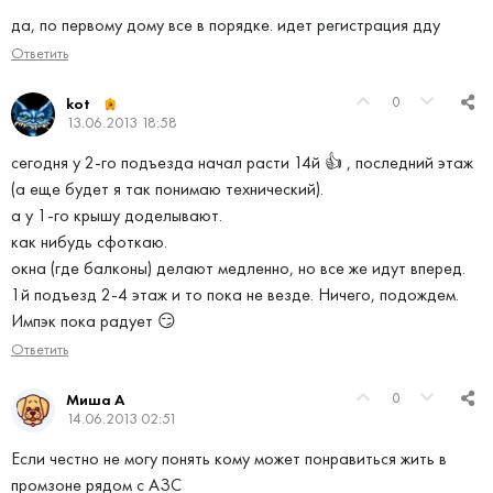
да, по первому дому все в порядке. идет регистрация дду
Ответить
0
kot
13.06.2013 18:58
сегодня у 2-го подъезда начал расти 14й 👍 , последний этаж
(а еще будет я так понимаю технический).
а у 1-го крышу доделывают.
как нибудь сфоткаю.
окна (где балконы) делают медленно, но все же идут вперед.
1й подъезд 2-4 этаж и то пока не везде. Ничего, подождем.
Импэк пока радует 😏
Ответить
0
Миша А
14.06.2013 02:51
Если честно не могу понять кому может понравиться жить в
промзоне рядом с АЗС