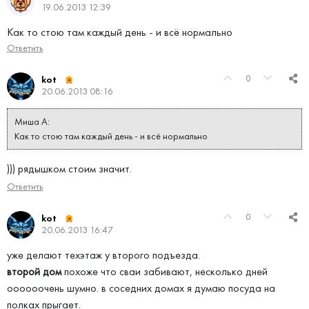
19.06.2013 12:39
Как то стою там каждый день - и всё нормально
Ответить
0
kot
20.06.2013 08:16
Миша А:
Как то стою там каждый день - и всё нормально
))) рядышком стоим значит.
Ответить
0
kot
20.06.2013 16:47
уже делают техэтаж у второго подъезда.
второй дом
похоже что сваи забивают, несколько дней
оооооочень шумно. в соседних домах я думаю посуда на
полках прыгает.