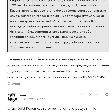
старые предварительные договора, срок которым вышел в обед
100 лет. Приезжаем редко на побывку домой, звоним в УК
Казань, просим переделать на более свежие договора, они вяло
отмахиваются со словами что данные договора автоматически
пролонгируются. Так ли это? Может ли кто подсказать. В
очередную побывку приезжаем в начале июня и очень хотелось
бы с кем-нибудь встретиться кто в курсе реальных событий,
заплатить за юридические услуги и прочие бумажки
коллективные подписать, т.к. тоже сердце обливается кровью.
Заранее спасибо за ответы.
Сердце кровью обливать ни в коем случае не надо. Все
идет по плану, никакого конца света не предвидится. Более
других располагает информацией Руслан. Он же
контактирует с юристами. Свяжитесь с ним - 89655951496.
Ответить
0
mariam
13.05.2010 07:46
Спасибо!:) Конец света отменяется, это радует!!! По