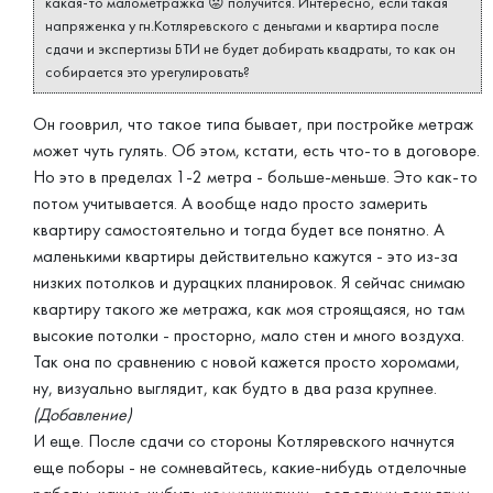
какая-то малометражка 😡 получится. Интересно, если такая
напряженка у гн.Котляревского с деньгами и квартира после
сдачи и экспертизы БТИ не будет добирать квадраты, то как он
собирается это урегулировать?
Он гооврил, что такое типа бывает, при постройке метраж
может чуть гулять. Об этом, кстати, есть что-то в договоре.
Но это в пределах 1-2 метра - больше-меньше. Это как-то
потом учитывается. А вообще надо просто замерить
квартиру самостоятельно и тогда будет все понятно. А
маленькими квартиры действительно кажутся - это из-за
низких потолков и дурацких планировок. Я сейчас снимаю
квартиру такого же метража, как моя строящаяся, но там
высокие потолки - просторно, мало стен и много воздуха.
Так она по сравнению с новой кажется просто хоромами,
ну, визуально выглядит, как будто в два раза крупнее.
(Добавление)
И еще. После сдачи со стороны Котляревского начнутся
еще поборы - не сомневайтесь, какие-нибудь отделочные