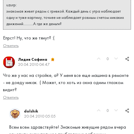
uzurp:
знакомая живет рядом с гривкой. Каждый день с утра наблюдает
одну и туже картину, точнее не наблюдает ровным счетом никаких
движений...........А где же деньги?
Епрст! Ну, что же тянут? :(
Ответить
0
Лидия Сафина
20.04.2010 04:47
Что же у нас на стройке, а? У меня все еще машина в ремонте
- не доеду никак. :( Может, кто хоть из окна одним глазком
видит?
Ответить
0
dolshik
20.04.2010 05:05
Всем всем здравствуйте! Знакомые живущие рядом вчера