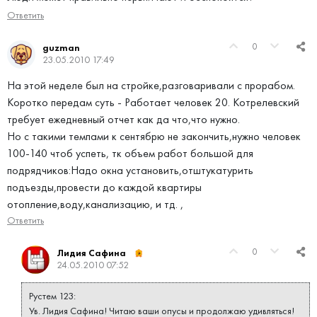
Ответить
0
guzman
23.05.2010 17:49
На этой неделе был на стройке,разговаривали с прорабом.
Коротко передам суть - Работает человек 20. Котрелевский
требует ежедневный отчет как да что,что нужно.
Но с такими темпами к сентябрю не закончить,нужно человек
100-140 чтоб успеть, тк объем работ большой для
подрядчиков:Надо окна установить,отштукатурить
подъезды,провести до каждой квартиры
отопление,воду,канализацию, и тд. ,
Ответить
0
Лидия Сафина
24.05.2010 07:52
Рустем 123:
Ув. Лидия Сафина! Читаю ваши опусы и продолжаю удивляться!