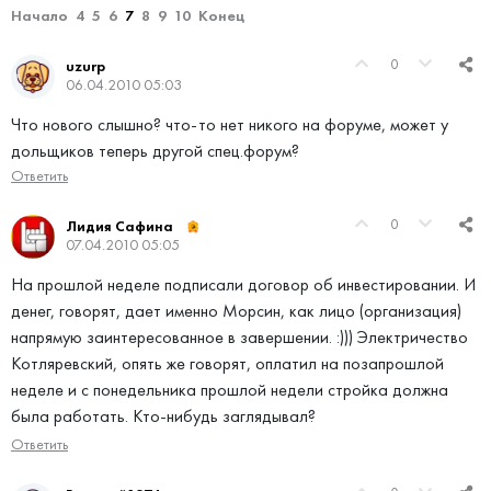
Начало
4
5
6
7
8
9
10
Конец
0
uzurp
06.04.2010 05:03
Что нового слышно? что-то нет никого на форуме, может у
дольщиков теперь другой спец.форум?
Ответить
0
Лидия Сафина
07.04.2010 05:05
На прошлой неделе подписали договор об инвестировании. И
денег, говорят, дает именно Морсин, как лицо (организация)
напрямую заинтересованное в завершении. :))) Электричество
Котляревский, опять же говорят, оплатил на позапрошлой
неделе и с понедельника прошлой недели стройка должна
была работать. Кто-нибудь заглядывал?
Ответить