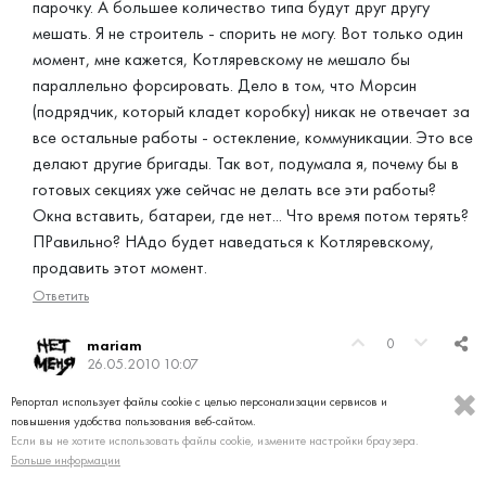
парочку. А большее количество типа будут друг другу
мешать. Я не строитель - спорить не могу. Вот только один
момент, мне кажется, Котляревскому не мешало бы
параллельно форсировать. Дело в том, что Морсин
(подрядчик, который кладет коробку) никак не отвечает за
все остальные работы - остекление, коммуникации. Это все
делают другие бригады. Так вот, подумала я, почему бы в
готовых секциях уже сейчас не делать все эти работы?
Окна вставить, батареи, где нет... Что время потом терять?
ПРавильно? НАдо будет наведаться к Котляревскому,
продавить этот момент.
Ответить
0
mariam
26.05.2010 10:07
Вернемся к баранам, это я о метраже (извините).
Репортал использует файлы cookie с целью персонализации сервисов и
повышения удобства пользования веб-сайтом.
Созванивались с БТИшниками в свое время, то есть тогда
Если вы не хотите использовать файлы cookie, измените настройки браузера.
когда зашли в квартиру и ужаснулись. Они сказали, что
Больше информации
действительно многие строители грешат и уменьшают