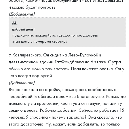
работы, какие-нибудь коммуникации - вот этими деньгами
и можно будет поиграть.
(Добавление)
slik:
добрый день!
Подскажите, пожалуйста, где можно просмотреть
план дома с номерами квартир?
У Котляревского. Он сидит на Лево-Булачной в
девятиэтажном здании ТатФондбанка на 6 этаже. С утра
обычно его можно там застать. План покажет охотно. Он у
него всегда под рукой.
(Добавление)
Вчера заехала на стройку, посмотрела, пообщалась с
прорабицей. В общем и целом все благополучно. Рельсы до
дальнего угла проложили, кран туда отттянули, начали ту
секцию делать. Рабочих добавили. Сейчас их работает 15
человек. Я спросила - почему так мало? Она сказала, что
этого достаточно. Ну, может, если добавлять, то только