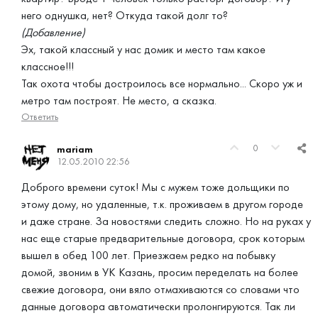
него однушка, нет? Откуда такой долг то?
(Добавление)
Эх, такой классный у нас домик и место там какое
классное!!!
Так охота чтобы достроилось все нормально... Скоро уж и
метро там построят. Не место, а сказка.
Ответить
0
mariam
12.05.2010 22:56
Доброго времени суток! Мы с мужем тоже дольщики по
этому дому, но удаленные, т.к. проживаем в другом городе
и даже стране. За новостями следить сложно. Но на руках у
нас еще старые предварительные договора, срок которым
вышел в обед 100 лет. Приезжаем редко на побывку
домой, звоним в УК Казань, просим переделать на более
свежие договора, они вяло отмахиваются со словами что
данные договора автоматически пролонгируются. Так ли