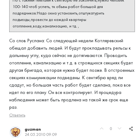
Но с такими темпами к сентябрю не закончить,нужно человек
100-140 чтоб успеть, тк объем работ большой для
подрядчиков:Надо окна установить,отштукатурить
подъезды,провести до каждой квартиры
отопление,воду,канализацию, и тд. ,
Со слов Руслана: Со следующей недели Котляревский
обещал добавить людей. И будут прокладывать рельсы к
дальнему углу, куда сейчас не дотягиваются. Проводить
отопление, канализацию и т.д. в строящихся секциях будет
другая бригада, которая нужна будет позже. В отстроенных
секциях коммуникации подведены. К сентябрю вряд ли
сдадут, но большая часть работ будет сделана, пока все
идет по его плану. Он все контролирует. И процедура
наблюдения может быть продлена на такой же срок еще
раз.
Ответить
0
guzman
24.05.2010 09:09