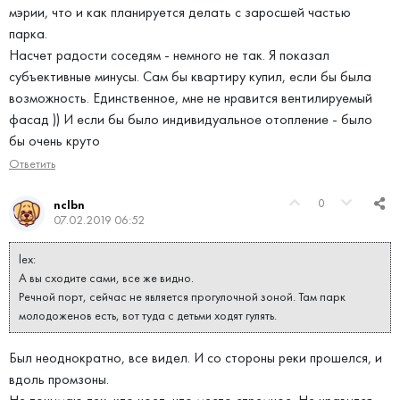
мэрии, что и как планируется делать с заросшей частью
парка.
Насчет радости соседям - немного не так. Я показал
субъективные минусы. Сам бы квартиру купил, если бы была
возможность. Единственное, мне не нравится вентилируемый
фасад )) И если бы было индивидуальное отопление - было
бы очень круто
Ответить
0
nclbn
07.02.2019 06:52
lex:
А вы сходите сами, все же видно.
Речной порт, сейчас не является прогулочной зоной. Там парк
молодоженов есть, вот туда с детьми ходят гулять.
Был неоднократно, все видел. И со стороны реки прошелся, и
вдоль промзоны.