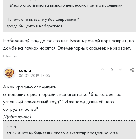
Место строительства вызвало депрессию при его посещении
Почему оно вызвало у Вас депрессию ?
вроде бы центр и набережная.
Набережной там де факто нет. Вход в речной порт закрыт, по
дамбе на тачках носятся. Элементарных скамеек не хватает.
Ответить
0
коала
06.02.2019 17:05
А как красиво сложились
отношения с риэлторами , все агентства "благодарят за
успешный совместный труд"." И желаем дальнейшего
сотрудничества"
(Добавление)
turkin:
за 2200 кто нибудь взял ? около 30 квартир продали за 2200