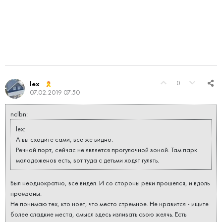
0
lex
07.02.2019 07:50
nclbn:
lex:
А вы сходите сами, все же видно.
Речной порт, сейчас не является прогулочной зоной. Там парк
молодоженов есть, вот туда с детьми ходят гулять.
Был неоднократно, все видел. И со стороны реки прошелся, и вдоль
промзоны.
Не понимаю тех, кто ноет, что место стремное. Не нравится - ищите
более сладкие места, смысл здесь изливать свою желчь. Есть