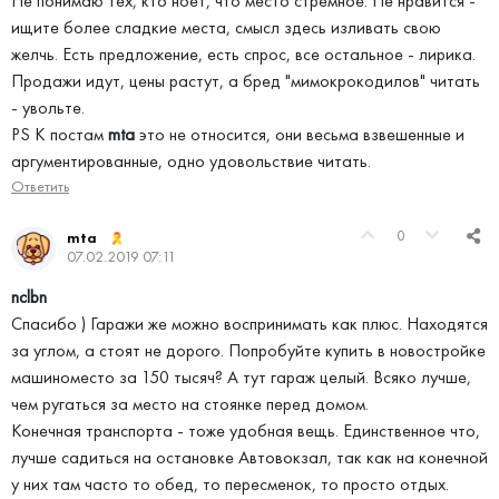
Не понимаю тех, кто ноет, что место стремное. Не нравится -
ищите более сладкие места, смысл здесь изливать свою
желчь. Есть предложение, есть спрос, все остальное - лирика.
Продажи идут, цены растут, а бред "мимокрокодилов" читать
- увольте.
PS К постам
mta
это не относится, они весьма взвешенные и
аргументированные, одно удовольствие читать.
Ответить
0
mta
07.02.2019 07:11
nclbn
Спасибо ) Гаражи же можно воспринимать как плюс. Находятся
за углом, а стоят не дорого. Попробуйте купить в новостройке
машиноместо за 150 тысяч? А тут гараж целый. Всяко лучше,
чем ругаться за место на стоянке перед домом.
Конечная транспорта - тоже удобная вещь. Единственное что,
лучше садиться на остановке Автовокзал, так как на конечной
у них там часто то обед, то пересменок, то просто отдых.