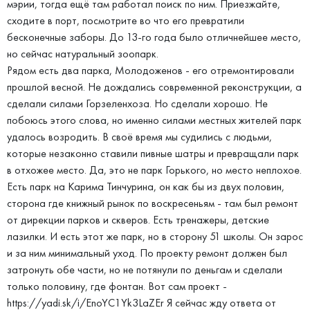
мэрии, тогда ещё там работал поиск по ним. Приезжайте,
сходите в порт, посмотрите во что его превратили
бесконечные заборы. До 13-го года было отличнейшее место,
но сейчас натуральный зоопарк.
Рядом есть два парка, Молодоженов - его отремонтировали
прошлой весной. Не дождались современной реконструкции, а
сделали силами Горзеленхоза. Но сделали хорошо. Не
побоюсь этого слова, но именно силами местных жителей парк
удалось возродить. В своё время мы судились с людьми,
которые незаконно ставили пивные шатры и превращали парк
в отхожее место. Да, это не парк Горького, но место неплохое.
Есть парк на Карима Тинчурина, он как бы из двух половин,
сторона где книжный рынок по воскресеньям - там был ремонт
от дирекции парков и скверов. Есть тренажеры, детские
лазилки. И есть этот же парк, но в сторону 51 школы. Он зарос
и за ним минимальный уход. По проекту ремонт должен был
затронуть обе части, но не потянули по деньгам и сделали
только половину, где фонтан. Вот сам проект -
https://yadi.sk/i/EnoYC1Yk3LaZEr Я сейчас жду ответа от