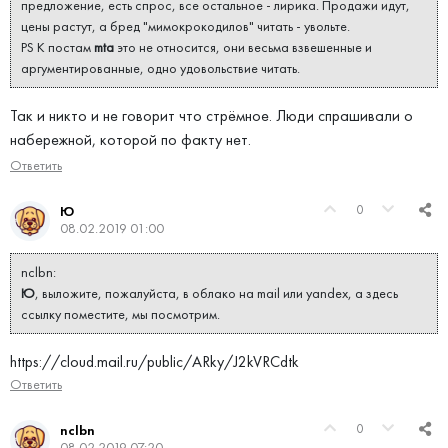
предложение, есть спрос, все остальное - лирика. Продажи идут,
цены растут, а бред "мимокрокодилов" читать - увольте.
PS К постам
mta
это не относится, они весьма взвешенные и
аргументированные, одно удовольствие читать.
Так и никто и не говорит что стрёмное. Люди спрашивали о
набережной, которой по факту нет.
Ответить
0
Ю
08.02.2019 01:00
nclbn:
Ю
, выложите, пожалуйста, в облако на mail или yandex, а здесь
ссылку поместите, мы посмотрим.
https://cloud.mail.ru/public/ARky/J2kVRCdtk
Ответить
0
nclbn
08.02.2019 07:20