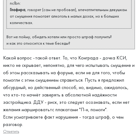
nclbn:
Глафира
, говорят (сам не пробовал), впечатлительным девушкам
от смущения помогает алкоголь в малых дозах, но в больших
количествах.
Вот не пойму, обидеть хотели или просто штраф получить?
и как это относится к теме беседы?
Какой вопрос -такой ответ. То, что Конграда - дочка КСИ,
никто не скрывает, непонятно, для чего испытывать смущение и
об этом рассказывать на форуме, если не для того, чтобы
помогли с этим смущением справиться. Пусть я предложил
абсурдный, но действенный способ, но, видимо, ожидалось,
что кто-то начнёт заверять в абсолютной надёжности
застройщика. ДДУ - риск, это следует осознавать, если нет
желания маршироватьтс плакатами "П-н, помоги".
Если усматриваете факт нарушения - тогда штраф, о чем
разговор.
Ответить