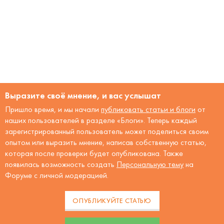
Выразите своё мнение, и вас услышат
Пришло время, и мы начали
публиковать статьи и блоги
от
наших пользователей в разделе «Блоги». Теперь каждый
зарегистрированный пользователь может поделиться своим
опытом или выразить мнение, написав собственную статью,
которая после проверки будет опубликована. Также
появилась возможность создать
Персональную тему
на
Форуме с личной модерацией.
ОПУБЛИКУЙТЕ СТАТЬЮ