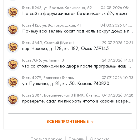
Гость 8943, ул. Братьев Касимовых, 62
04.08.2026 08:34
На сайте форум жильцов бр.касимовых 62у дома растут красивые...
Гость 4127, ул. Волгоградская, 41
04.08.2026 04:46
Почему всю зелень косят под ноль вокруг дома,в полисадниках....
Гость 5645, Светлый (Куюки)
29.07.2026 10:31
пер. Чехова, д. 128, кв. 182, Омск 259145
Гость 7075, ул. Тыныч, 3
24.07.2026 14:01
что со стоянками во дворе после программы наш двор
Гость 4979, Волжская Гавань
07.07.2026 10:53
ул. Пушкина, д. 81, кв. 50, Казань 740820
Гость 2084, Ботаническая 3 (ПИК, бизнес-класс)
07.07.2026 07:28
проверьте, сдал ли пик хоть чтото в казани вовремя?
ВСЕ НЕПРОЧТЕННЫЕ
Правила форума
Помощь
О проекте