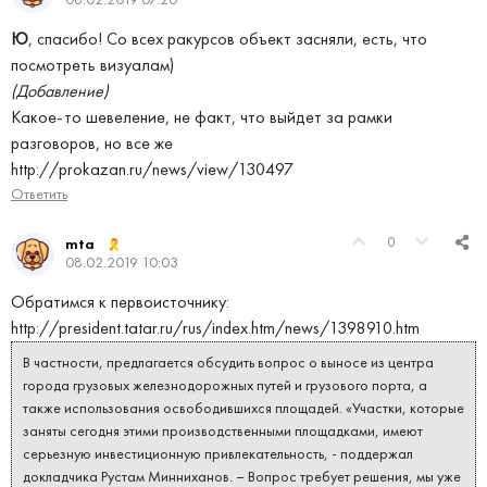
Ю
, спасибо! Со всех ракурсов объект засняли, есть, что
посмотреть визуалам)
(Добавление)
Какое-то шевеление, не факт, что выйдет за рамки
разговоров, но все же
http://prokazan.ru/news/view/130497
Ответить
0
mta
08.02.2019 10:03
Обратимся к первоисточнику:
http://president.tatar.ru/rus/index.htm/news/1398910.htm
В частности, предлагается обсудить вопрос о выносе из центра
города грузовых железнодорожных путей и грузового порта, а
также использования освободившихся площадей. «Участки, которые
заняты сегодня этими производственными площадками, имеют
серьезную инвестиционную привлекательность, - поддержал
докладчика Рустам Минниханов. – Вопрос требует решения, мы уже