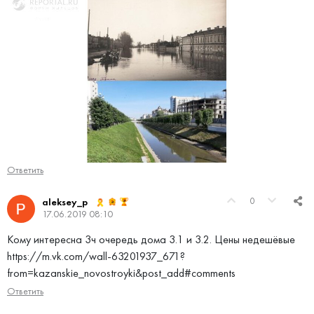
Ответить
0
aleksey_p
17.06.2019 08:10
Кому интересна 3ч очередь дома 3.1 и 3.2. Цены недешёвые
https://m.vk.com/wall-63201937_671?
from=kazanskie_novostroyki&post_add#comments
Ответить