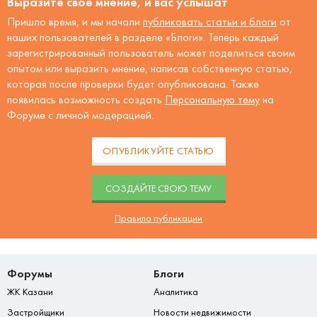
Выразите своё мнение, и вас услышат
Пришло время, и мы начали
публиковать статьи и блоги
от
наших пользователей в разделе «Блоги». Теперь каждый
зарегистрированный пользователь может поделиться своим
опытом или выразить мнение, написав собственную статью,
которая после проверки будет опубликована. Также
появилась возможность создать
Персональную тему
на
Форуме с личной модерацией.
ОПУБЛИКУЙТЕ СТАТЬЮ
CОЗДАЙТЕ СВОЮ ТЕМУ
Правила публикации
Форумы
Блоги
ЖК Казани
Аналитика
Застройщики
Новости недвижимости