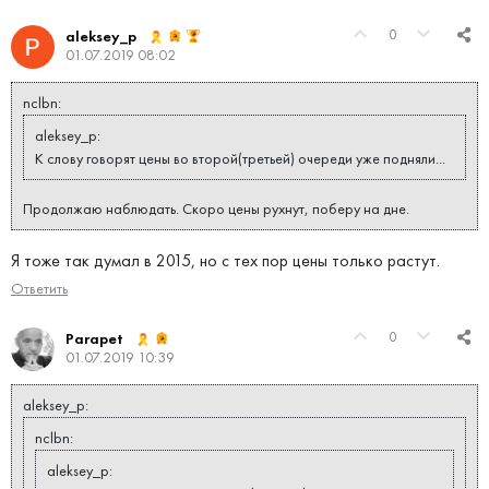
0
aleksey_p
01.07.2019 08:02
nclbn:
aleksey_p:
К слову говорят цены во второй(третьей) очереди уже подняли...
Продолжаю наблюдать. Скоро цены рухнут, поберу на дне.
Я тоже так думал в 2015, но с тех пор цены только растут.
Ответить
0
Parapet
01.07.2019 10:39
aleksey_p:
nclbn:
aleksey_p: