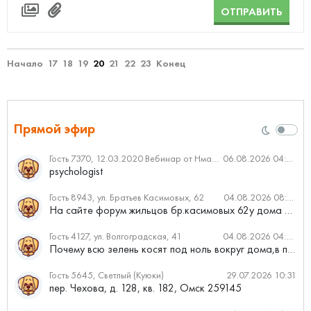
ОТПРАВИТЬ
Начало
17
18
19
20
21
22
23
Конец
Прямой эфир
Гость 7370, 12.03.2020 Вебинар от Нмаркет.ПРО: «Актуальное об ипотеке: что нужно знать»
06.08.2026 04:00
psychologist
Гость 8943, ул. Братьев Касимовых, 62
04.08.2026 08:34
На сайте форум жильцов бр.касимовых 62у дома растут красивые...
Гость 4127, ул. Волгоградская, 41
04.08.2026 04:46
Почему всю зелень косят под ноль вокруг дома,в полисадниках....
Гость 5645, Светлый (Куюки)
29.07.2026 10:31
пер. Чехова, д. 128, кв. 182, Омск 259145