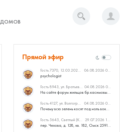
 ДОМОВ
Прямой эфир
Гость 7370, 12.03.2020 Вебинар от Нмаркет.ПРО: «Актуальное об ипотеке: что нужно знать»
06.08.2026 04:00
psychologist
Гость 8943, ул. Братьев Касимовых, 62
04.08.2026 08:34
На сайте форум жильцов бр.касимовых 62у дома растут красивые...
Гость 4127, ул. Волгоградская, 41
04.08.2026 04:46
Почему всю зелень косят под ноль вокруг дома,в полисадниках....
Гость 5645, Светлый (Куюки)
29.07.2026 10:31
пер. Чехова, д. 128, кв. 182, Омск 259145