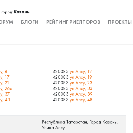
Казань
 город:
ОРУМ
БЛОГИ
РЕЙТИНГ РИЕЛТОРОВ
ПРОЕКТЫ
у, 8
420083
ул Алсу, 12
у, 17
420083
ул Алсу, 19
у, 22
420083
ул Алсу, 23
у, 26а
420083
ул Алсу, 33
у, 37
420083
ул Алсу, 39
у, 43
420083
ул Алсу, 48
Республика Татарстан, Город Казань,
Улица Алсу