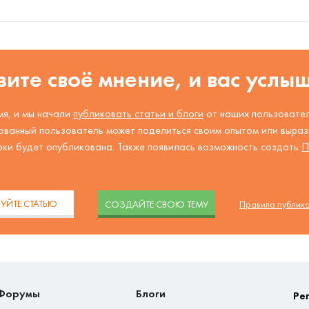
ите своё мнение, и вас услы
я, и мы начали
публиковать статьи и блоги
от наших пользовател
ованный пользователь может поделиться своим опытом или вырази
рки будет опубликована. Также появилась возможность создать
П
.
УЙТЕ СТАТЬЮ
CОЗДАЙТЕ СВОЮ ТЕМУ
Правила публик
Форумы
Блоги
Ре