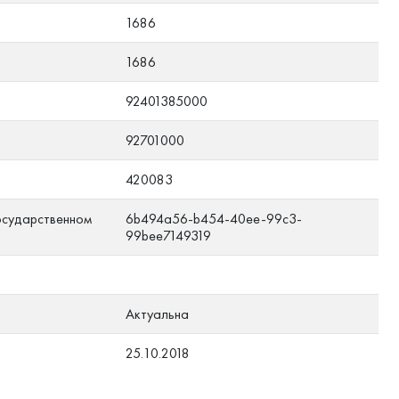
1686
1686
92401385000
92701000
420083
осударственном
6b494a56-b454-40ee-99c3-
99bee7149319
Актуальна
25.10.2018