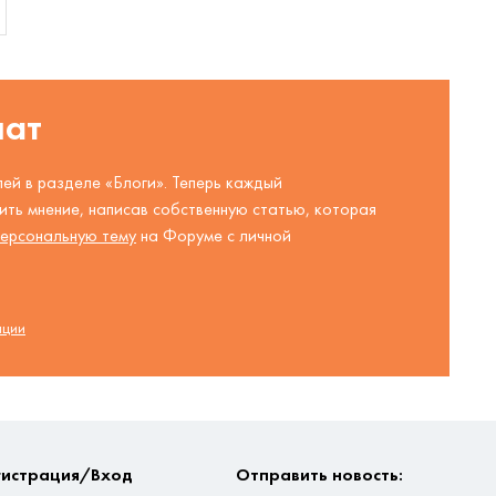
шат
ей в разделе «Блоги». Теперь каждый
ть мнение, написав собственную статью, которая
ерсональную тему
на Форуме с личной
ации
гистрация/Вход
Отправить новость: