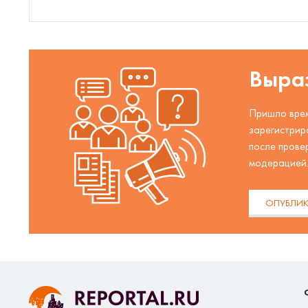
Выраз
Пришло врем
зарегистрир
после прове
модерацией
ОПУБЛИК