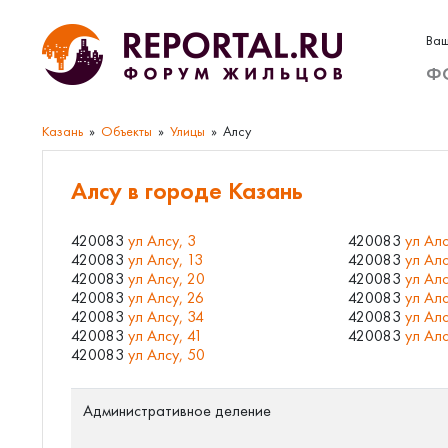
Ваш
Ф
Казань
Объекты
Улицы
Алсу
Алсу в городе Казань
420083
ул Алсу, 3
420083
ул Алс
420083
ул Алсу, 13
420083
ул Алс
420083
ул Алсу, 20
420083
ул Алс
420083
ул Алсу, 26
420083
ул Алс
420083
ул Алсу, 34
420083
ул Алс
420083
ул Алсу, 41
420083
ул Алс
420083
ул Алсу, 50
Административное деление