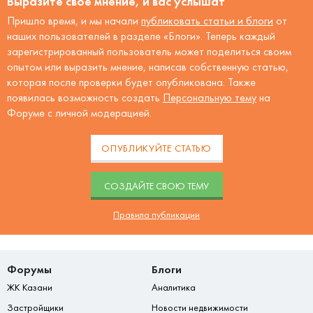
Выразите своё мнение, и вас услышат
Пришло время, и мы начали
публиковать статьи и блоги
от
наших пользователей в разделе «Блоги». Теперь каждый
зарегистрированный пользователь может поделиться своим
опытом или выразить мнение, написав собственную статью,
которая после проверки будет опубликована. Также
появилась возможность создать
Персональную тему
на
Форуме с личной модерацией.
ОПУБЛИКУЙТЕ СТАТЬЮ
CОЗДАЙТЕ СВОЮ ТЕМУ
Правила публикации
Форумы
Блоги
ЖК Казани
Аналитика
Застройщики
Новости недвижимости