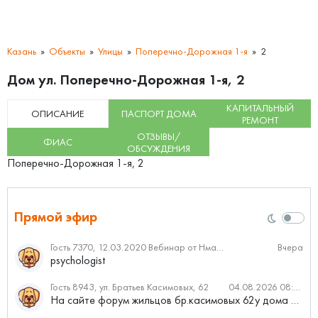
Казань
Объекты
Улицы
Поперечно-Дорожная 1-я
2
Дом ул. Поперечно-Дорожная 1-я, 2
КАПИТАЛЬНЫЙ
ОПИСАНИЕ
ПАСПОРТ ДОМА
РЕМОНТ
ОТЗЫВЫ/
ФИАС
ОБСУЖДЕНИЯ
Поперечно-Дорожная 1-я, 2
Прямой эфир
Гость 7370, 12.03.2020 Вебинар от Нмаркет.ПРО: «Актуальное об ипотеке: что нужно знать»
Вчера
psychologist
Гость 8943, ул. Братьев Касимовых, 62
04.08.2026 08:34
На сайте форум жильцов бр.касимовых 62у дома растут красивые...