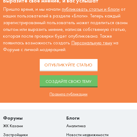
Выразите своё мнение, и вас услышат
Пришло время, и мы начали
публиковать статьи и блоги
от
наших пользователей в разделе «Блоги». Теперь каждый
зарегистрированный пользователь может поделиться своим
опытом или выразить мнение, написав собственную статью,
которая после проверки будет опубликована. Также
появилась возможность создать
Персональную тему
на
Форуме с личной модерацией.
ОПУБЛИКУЙТЕ СТАТЬЮ
CОЗДАЙТЕ СВОЮ ТЕМУ
Правила публикации
Форумы
Блоги
ЖК Казани
Аналитика
Застройщики
Новости недвижимости