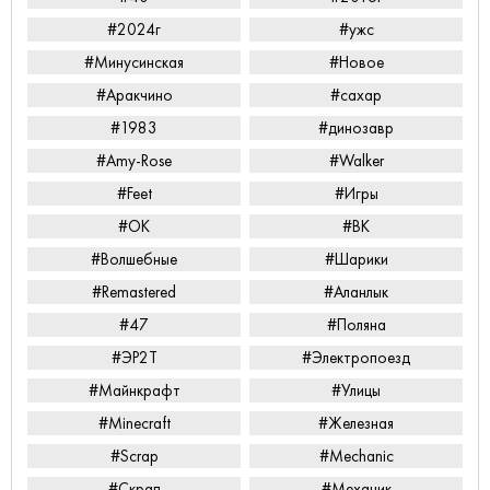
#2024г
#ужс
#Минусинская
#Новое
#Аракчино
#сахар
#1983
#динозавр
#Amy-Rose
#Walker
#Feet
#Игры
#ОК
#ВК
#Волшебные
#Шарики
#Remastered
#Аланлык
#47
#Поляна
#ЭР2Т
#Электропоезд
#Майнкрафт
#Улицы
#Minecraft
#Железная
#Scrap
#Mechanic
#Скрап
#Механик