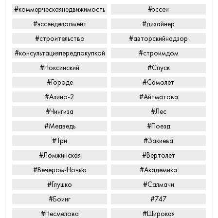
#коммерческаянедвижимость
#эссен
#эссенделопмент
#дизайнер
#строительство
#авторскийнадзор
#консультацияпередпокупкой
#строимдом
#Ноксинский
#Спуск
#Городе
#Самолёт
#Азино-2
#Айтматова
#Чингиза
#Лес
#Медведь
#Поезд
#Три
#Закиева
#Ломжинская
#Вертолёт
#Вечером-Ночью
#Академика
#Глушко
#Салмачи
#Боинг
#747
#Несмелова
#Широкая