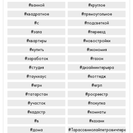
#ванной
#круглое
#квадратное
#прямоугольное
#с
#подсветкой
#зала
#переезд
#квартиры
#новостройки
#купить
#экономия
#заработок
#газон
#студия
#дизайнинтерьера
#таунхаус
#коттедж
#егрн
#егрп
#татарстан
#росреестр
#участок
#покупка
#кадастр
#комнаты
#в
#казани
#дома
#Тарасовниолайпетровичперееха