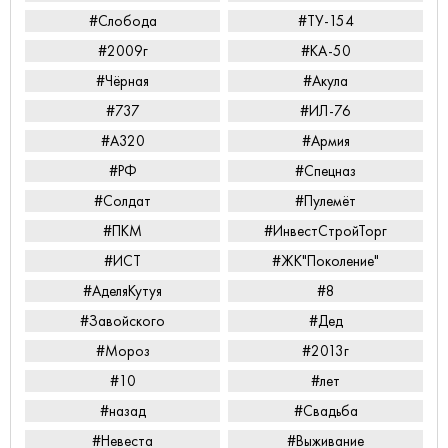
#Слобода
#ТУ-154
#2009г
#КА-50
#Чёрная
#Акула
#737
#ИЛ-76
#А320
#Армия
#РФ
#Спецназ
#Солдат
#Пулемёт
#ПКМ
#ИнвестСтройТорг
#ИСТ
#ЖК"Поколение"
#АделяКутуя
#8
#Завойского
#Дед
#Мороз
#2013г
#10
#лет
#назад
#Свадьба
#Невеста
#Выживание