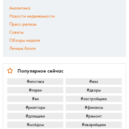
Аналитика
Новости недвижимости
Пресс-релизы
Советы
Обзоры недели
Личные блоги
Популярное сейчас
#ипотека
#жкх
#парки
#дворы
#жк
#застройщики
#риэлторы
#финансы
#дольщики
#ремонт
#мойдом
#аварийщики