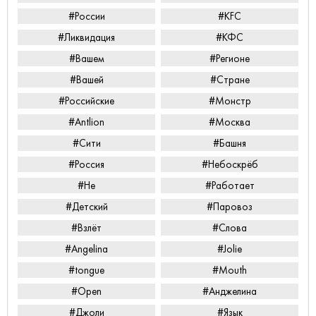
#России
#KFC
#Ликвидация
#КФС
#Вашем
#Регионе
#Вашей
#Стране
#Российские
#Монстр
#Antlion
#Москва
#Сити
#Башня
#Россия
#Небоскрёб
#Не
#Работает
#Детский
#Паровоз
#Взлёт
#Слова
#Angelina
#Jolie
#tongue
#Mouth
#Open
#Анджелина
#Джоли
#Язык