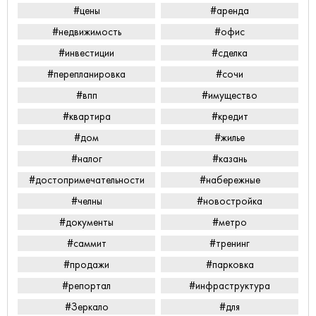
#цены
#аренда
#недвижимость
#офис
#инвестиции
#сделка
#перепланировка
#сочи
#впп
#имущество
#квартира
#кредит
#дом
#жилье
#налог
#казань
#достопримечательности
#набережные
#челны
#новостройка
#документы
#метро
#саммит
#тренинг
#продажи
#парковка
#репортал
#инфраструктура
#Зеркало
#для