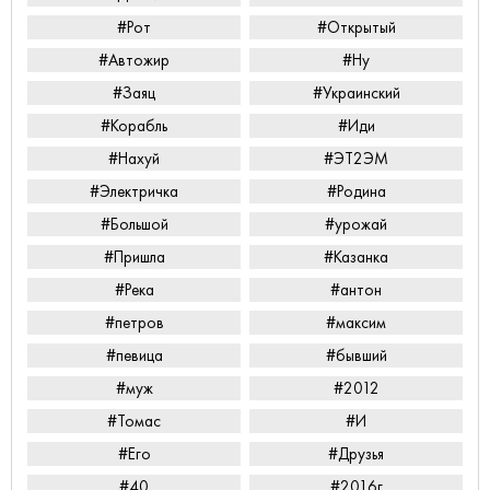
#Рот
#Открытый
#Автожир
#Ну
#Заяц
#Украинский
#Корабль
#Иди
#Нахуй
#ЭТ2ЭМ
#Электричка
#Родина
#Большой
#урожай
#Пришла
#Казанка
#Река
#антон
#петров
#максим
#певица
#бывший
#муж
#2012
#Томас
#И
#Его
#Друзья
#40
#2016г