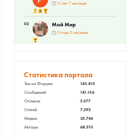
11 лет 7 месяцев
02
Мой Мир
3 года 5 месяцев
Статистика портала
Тем на Форуме:
143.410
Сообщений:
141.156
Отзывов:
3.577
Статей:
7.292
Медиа:
25.746
Авторы:
68.310