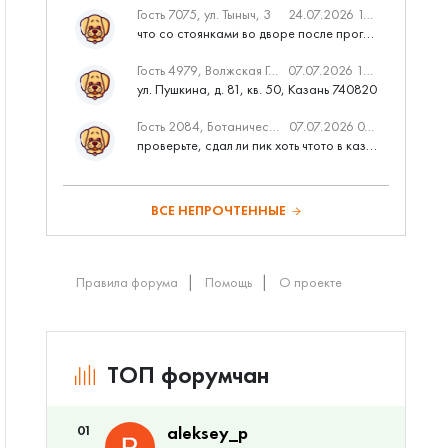
Гость 7075, ул. Тыныч, 3
24.07.2026 14:01
что со стоянками во дворе после программы наш двор
Гость 4979, Волжская Гавань
07.07.2026 10:53
ул. Пушкина, д. 81, кв. 50, Казань 740820
Гость 2084, Ботаническая 3 (ПИК, бизнес-класс)
07.07.2026 07:28
проверьте, сдал ли пик хоть чтото в казани вовремя?
ВСЕ НЕПРОЧТЕННЫЕ
Правила форума
Помощь
О проекте
ТОП форумчан
01
aleksey_p