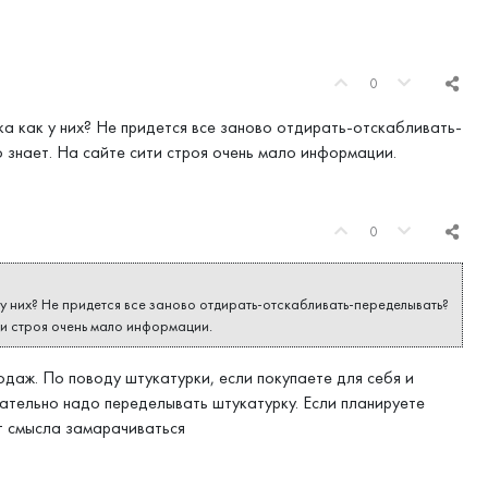
0
 как у них? Не придется все заново отдирать-отскабливать-
 знает. На сайте сити строя очень мало информации.
0
у них? Не придется все заново отдирать-отскабливать-переделывать?
ти строя очень мало информации.
даж. По поводу штукатурки, если покупаете для себя и
зательно надо переделывать штукатурку. Если планируете
ет смысла замарачиваться