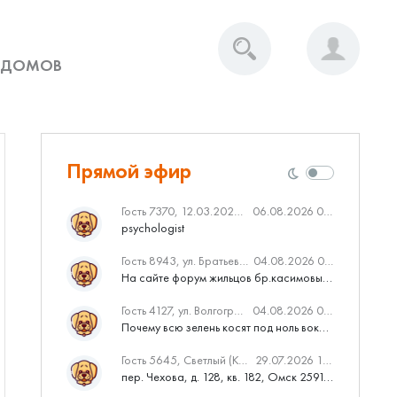
 ДОМОВ
Прямой эфир
Гость 7370, 12.03.2020 Вебинар от Нмаркет.ПРО: «Актуальное об ипотеке: что нужно знать»
06.08.2026 04:00
psychologist
Гость 8943, ул. Братьев Касимовых, 62
04.08.2026 08:34
На сайте форум жильцов бр.касимовых 62у дома растут красивые...
Гость 4127, ул. Волгоградская, 41
04.08.2026 04:46
Почему всю зелень косят под ноль вокруг дома,в полисадниках....
Гость 5645, Светлый (Куюки)
29.07.2026 10:31
пер. Чехова, д. 128, кв. 182, Омск 259145