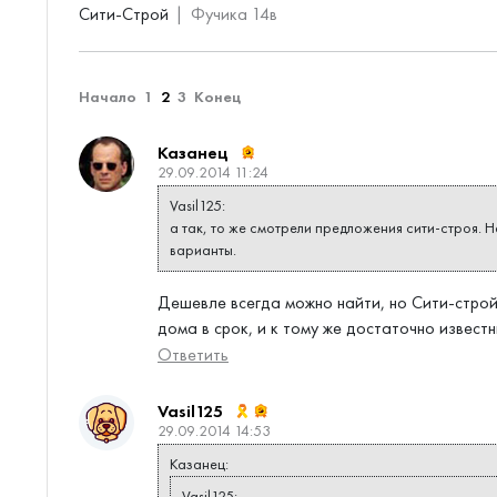
Сити-Строй
Фучика 14в
Начало
1
2
3
Конец
Казанец
29.09.2014 11:24
Vasil125:
а так, то же смотрели предложения сити-строя. Н
варианты.
Дешевле всегда можно найти, но Сити-строй
дома в срок, и к тому же достаточно известн
Ответить
Vasil125
29.09.2014 14:53
Казанец:
Vasil125: