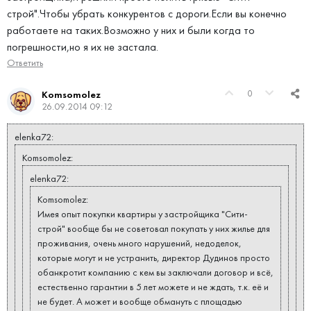
строй".Чтобы убрать конкурентов с дороги.Если вы конечно
работаете на таких.Возможно у них и были когда то
погрешности,но я их не застала.
Ответить
0
Komsomolez
26.09.2014 09:12
elenka72:
Komsomolez:
elenka72:
Komsomolez:
Имея опыт покупки квартиры у застройщика "Сити-
строй" вообще бы не советовал покупать у них жилье для
проживания, очень много нарушений, недоделок,
которые могут и не устранить, директор Дудинов просто
обанкротит компанию с кем вы заключали договор и всё,
естественно гарантии в 5 лет можете и не ждать, т.к. её и
не будет. А может и вообще обмануть с площадью