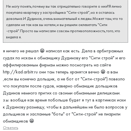
Не могу понять,почему вы так отрицательно говорите о них?Я лично
покупала квартиру у застройщика "Сити-строй",но я осталась
довольна.И Дудинов,очень внимательный к людям.Может там,что то
сделали не так как вы хотели,и вы решили оклеветать "Сити
-строй".Просто вы написали совсем противоположность,того,что
видела я.
я ничего не решал 😁 написал как есть. Дела в арбитражных
судах по искам к обманщику Дудинову его "Сити строй" и его
аффилированным фирмам можно посмотреть на сайте
http://kad.arbitr.ru они там теперь хранятся вечно 😁 а вам
,если вы конечно дольщик, а не бот от "Сити-строй") повезло
что покупали после судов, наверно обманщик дольщиков
Дудинов немного притих со своими обманными делишками.
з.ы. вообще как время побольше будет я тут в картинках иски
к Дудинову размещу, чтобы в дальнейшем не было вопросов у
дольщиков и засланные "боты" от "Сити-строй" не пиарили
обманщиков 😁
Ответить