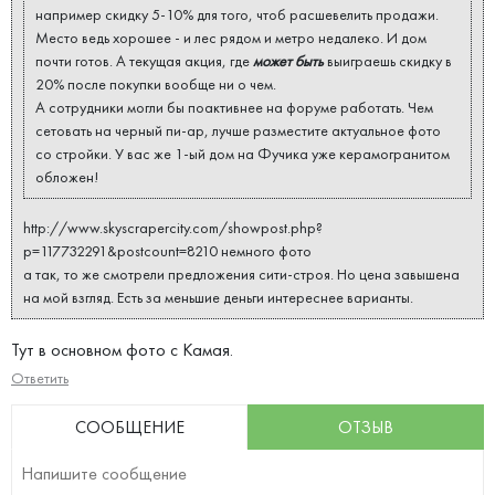
например скидку 5-10% для того, чтоб расшевелить продажи.
Место ведь хорошее - и лес рядом и метро недалеко. И дом
почти готов. А текущая акция, где
может быть
выиграешь скидку в
20% после покупки вообще ни о чем.
А сотрудники могли бы поактивнее на форуме работать. Чем
сетовать на черный пи-ар, лучше разместите актуальное фото
со стройки. У вас же 1-ый дом на Фучика уже керамогранитом
обложен!
http://www.skyscrapercity.com/showpost.php?
p=117732291&postcount=8210 немного фото
а так, то же смотрели предложения сити-строя. Но цена завышена
на мой взгляд. Есть за меньшие деньги интереснее варианты.
Тут в основном фото с Камая.
Ответить
СООБЩЕНИЕ
ОТЗЫВ