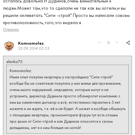
осталась довольна.И Дудинов,очень внимательный к
людям.Может там,что то сделали не так как вы хотели,и вы
решили оклеветать "Сити -строй".Просто вы написали совсем
противоположность,того,что видела я.
Ответить
0
Komsomolez
23.09.2014 05:53
elenka72:
Komsomolez:
Имея опыт покупки квартиры у застройщика "Сити-строй"
вообще бы не советовал покупать у них жилье для проживания,
очень много нарушений, недоделок, которые могут и не
устранить, директор Дудинов просто обанкротит компанию с
кем вы заключали договор и всё, естественно гарантии в 5 лет
можете и не ждать, т.к. её и не будет. А может и вообще обмануть
с площадью квартиры, промониторьте форум тут есть отзывы
про дома от Сити-строй и как Дудинов относится к своим
дольщикам, нет я к ним больше ни ногой!