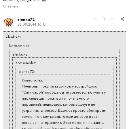
Ответить
0
elenka72
26.09.2014 16:17
elenka72:
Komsomolez:
elenka72:
Komsomolez:
elenka72:
Komsomolez:
Имея опыт покупки квартиры у застройщика
"Сити-строй" вообще бы не советовал покупать у
них жилье для проживания, очень много
нарушений, недоделок, которые могут и не
устранить, директор Дудинов просто обанкротит
компанию с кем вы заключали договор и всё,
естественно гарантии в 5 лет можете и не ждать,
т.к. её и не будет. А может и вообще обмануть с