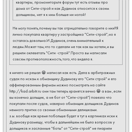
квартиры, промониторьте форум тут есть отзывы про
дома от Сити-строй и как Дудинов относится к своим
дольщикам, нет я к ним больше ни ногой!
Не могу понять,почему вы так отрицательно говорите о них?Я
лично покупала квартиру у застройщика "Сити-строй",но я
осталась довольна.И Дудинов,очень внимательный к
людям.Может там,что то сделали не так как вы хотели,и вы
решили оклеветать "Сити -строй".Просто вы написали
совсем противоположность,того,что видела я.
я ничего не решал 😁 написал как есть. Дела в арбитражных
судах по искам к обманщику Дудинову его "Сити строй" и его
аффилированным фирмам можно посмотреть на сайте
http://kad.arbitr.ru они там теперь хранятся вечно 😁 а вам ,если
вы конечно дольщик, а не бот от "Сити-строй") повезло что
покупали после судов, наверно обманщик дольщиков Дудинов
немного притих со своими обманными делишками.
з.ы. вообще как время побольше будет я тут в картинках иски к
Дудинову размещу, чтобы в дальнейшем не было вопросов у
дольщиков и засланные "боты" от "Сити-строй" не пиарили