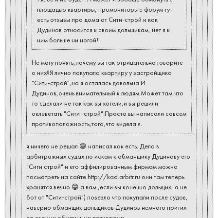
площадью квартиры, промониторьте форум тут
есть отзывы про дома от Сити-строй и как
Дудинов относится к своим дольщикам, нет я к
ним больше ни ногой!
Не могу понять,почему вы так отрицательно говорите
о них?Я лично покупала квартиру у застройщика
"Сити-строй",но я осталась довольна.И
Дудинов,очень внимательный к людям.Может там,что
то сделали не так как вы хотели,и вы решили
оклеветать "Сити -строй".Просто вы написали совсем
противоположность,того,что видела я.
я ничего не решал 😁 написал как есть. Дела в
арбитражных судах по искам к обманщику Дудинову его
"Сити строй" и его аффилированным фирмам можно
посмотреть на сайте http://kad.arbitr.ru они там теперь
хранятся вечно 😁 а вам ,если вы конечно дольщик, а не
бот от "Сити-строй") повезло что покупали после судов,
наверно обманщик дольщиков Дудинов немного притих
со своими обманными делишками.