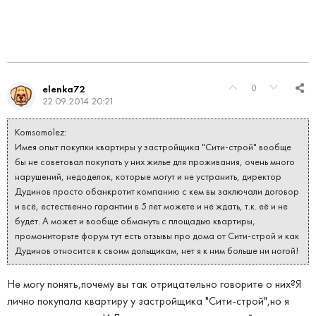
0
elenka72
22.09.2014 20:21
Komsomolez:
Имея опыт покупки квартиры у застройщика "Сити-строй" вообще
бы не советовал покупать у них жилье для проживания, очень много
нарушений, недоделок, которые могут и не устранить, директор
Дудинов просто обанкротит компанию с кем вы заключали договор
и всё, естественно гарантии в 5 лет можете и не ждать, т.к. её и не
будет. А может и вообще обмануть с площадью квартиры,
промониторьте форум тут есть отзывы про дома от Сити-строй и как
Дудинов относится к своим дольщикам, нет я к ним больше ни ногой!
Не могу понять,почему вы так отрицательно говорите о них?Я
лично покупала квартиру у застройщика "Сити-строй",но я