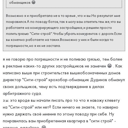
обманщиков 😁
Возможно я и приобретала не в то время ,что и вы.Но результат мне
понравился.А по поводу ботов,так я могу вам ответить тем же,что вы
работаете на конкурирующего застройщика,и решили просто
полить грязью "Сити-строй".Чтобы убрать конкурентов с дороги.Если
вы конечно работаете на таких.Возможно у них и были когда то
погрешности,но я их не застала.
я не говорю про погрешности и не поливаю грязью, тем более
в рекламе каких-то других застройщиков не замечен 😁 . Как
написано выше при строительстве вышеобозначенных домов
директор "Сити-строй" крохобор-обманщик Дудинов обманул
своих дольщиков, чему есть подтверждение в делах
арбитражного суда.
з.ы. это вроде вы начали писать про то что я навожу клевету
на "Сити-строй" или нет? Если ничего не знаете, то наверно
нужно держать своё мнение по этому поводу при себе. Ну
понравилась вам приобретенная квартира в "сити строй" -
хорошо, радуйтесь 😁