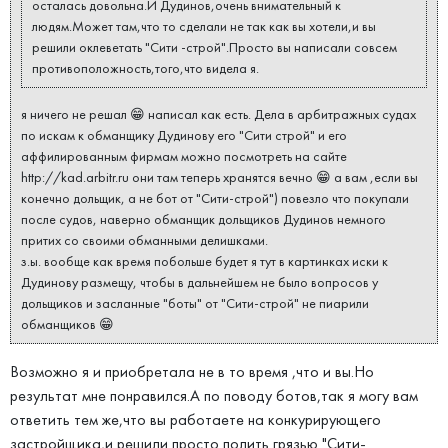
осталась довольна.И Дудинов,очень внимательный к
людям.Может там,что то сделали не так как вы хотели,и вы
решили оклеветать "Сити -строй".Просто вы написали совсем
противоположность,того,что видела я.
я ничего не решал 😁 написал как есть. Дела в арбитражных судах
по искам к обманщику Дудинову его "Сити строй" и его
аффилированным фирмам можно посмотреть на сайте
http://kad.arbitr.ru они там теперь хранятся вечно 😁 а вам ,если вы
конечно дольщик, а не бот от "Сити-строй") повезло что покупали
после судов, наверно обманщик дольщиков Дудинов немного
притих со своими обманными делишками.
з.ы. вообще как время побольше будет я тут в картинках иски к
Дудинову размещу, чтобы в дальнейшем не было вопросов у
дольщиков и засланные "боты" от "Сити-строй" не пиарили
обманщиков 😁
Возможно я и приобретала не в то время ,что и вы.Но
результат мне понравился.А по поводу ботов,так я могу вам
ответить тем же,что вы работаете на конкурирующего
застройщика,и решили просто полить грязью "Сити-