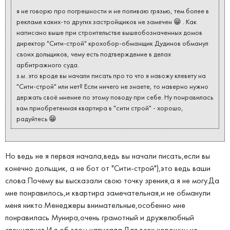
я не говорю про погрешности и не поливаю грязью, тем более в
рекламе каких-то других застройщиков не замечен 😁 . Как
написано выше при строительстве вышеобозначенных домов
директор "Сити-строй" крохобор-обманщик Дудинов обманул
своих дольщиков, чему есть подтверждение в делах
арбитражного суда.
з.ы. это вроде вы начали писать про то что я навожу клевету на
"Сити-строй" или нет? Если ничего не знаете, то наверно нужно
держать своё мнение по этому поводу при себе. Ну понравилась
вам приобретенная квартира в "сити строй" - хорошо,
радуйтесь 😁
Но ведь не я первая начала,ведь вы начали писать,если вы
конечно дольщик, а не бот от "Сити-строй"),это ведь ваши
слова.Почему вы высказали свою точку зрения,а я не могу.Да
мне понравилось,и квартира замечательная,и не обманули
меня никто.Менеджеры внимательные,особенно мне
понравилась Мунира,очень грамотный и дружелюбный
специалист.И я об этом написала.Для всех хорошим не