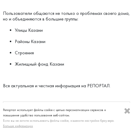
Пользователи общаются не только о проблемах своего дома,
но и объединяются в большие группы:
Улицы Казани
Районы Казани
Строения
Жилищный фонд Казани
Вся актуальная и честная информация на РЕПОРТАЛ.
Репортал использует файлы cookie с целью персонализации сервисов и
Прямой эфир
повышения удобства пользования веб-сайтом.
Если вы не хотите использовать файлы cookie, измените настройки браузера.
Больше информации
Гость 7370, 12.03.2020 Вебинар от Нмаркет.ПРО: «Актуальное об ипотеке: что нужно знать»
06.08.2026 04:00
psychologist