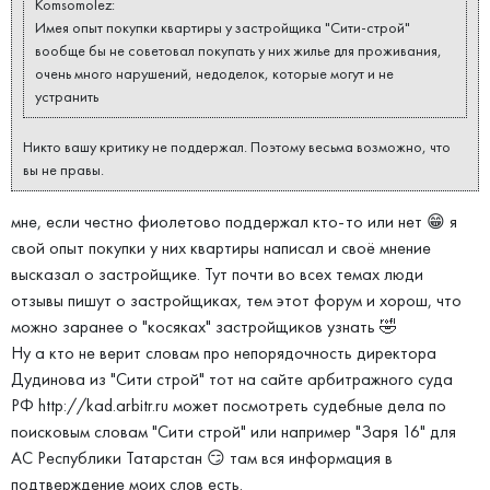
Komsomolez:
Имея опыт покупки квартиры у застройщика "Сити-строй"
вообще бы не советовал покупать у них жилье для проживания,
очень много нарушений, недоделок, которые могут и не
устранить
Никто вашу критику не поддержал. Поэтому весьма возможно, что
вы не правы.
мне, если честно фиолетово поддержал кто-то или нет 😁 я
свой опыт покупки у них квартиры написал и своё мнение
высказал о застройщике. Тут почти во всех темах люди
отзывы пишут о застройщиках, тем этот форум и хорош, что
можно заранее о "косяках" застройщиков узнать 🤣
Ну а кто не верит словам про непорядочность директора
Дудинова из "Сити строй" тот на сайте арбитражного суда
РФ http://kad.arbitr.ru может посмотреть судебные дела по
поисковым словам "Сити строй" или например "Заря 16" для
АС Республики Татарстан 😏 там вся информация в
подтверждение моих слов есть.