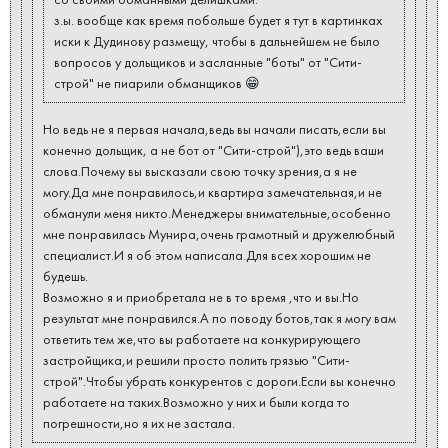
з.ы. вообще как время побольше будет я тут в картинках
иски к Дудинову размещу, чтобы в дальнейшем не было
вопросов у дольщиков и засланные "боты" от "Сити-
строй" не пиарили обманщиков 😁
Но ведь не я первая начала,ведь вы начали писать,если вы
конечно дольщик, а не бот от "Сити-строй"),это ведь ваши
слова.Почему вы высказали свою точку зрения,а я не
могу.Да мне понравилось,и квартира замечательная,и не
обманули меня никто.Менеджеры внимательные,особенно
мне понравилась Мунира,очень грамотный и дружелюбный
специалист.И я об этом написала.Для всех хорошим не
будешь.
Возможно я и приобретала не в то время ,что и вы.Но
результат мне понравился.А по поводу ботов,так я могу вам
ответить тем же,что вы работаете на конкурирующего
застройщика,и решили просто полить грязью "Сити-
строй".Чтобы убрать конкурентов с дороги.Если вы конечно
работаете на таких.Возможно у них и были когда то
погрешности,но я их не застала.