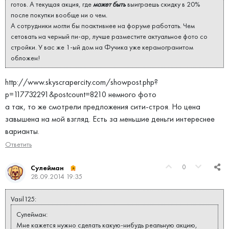
готов. А текущая акция, где
может быть
выиграешь скидку в 20%
после покупки вообще ни о чем.
А сотрудники могли бы поактивнее на форуме работать. Чем
сетовать на черный пи-ар, лучше разместите актуальное фото со
стройки. У вас же 1-ый дом на Фучика уже керамогранитом
обложен!
http://www.skyscrapercity.com/showpost.php?
p=117732291&postcount=8210 немного фото
а так, то же смотрели предложения сити-строя. Но цена
завышена на мой взгляд. Есть за меньшие деньги интереснее
варианты.
Ответить
0
Сулейман
28.09.2014 19:35
Vasil125:
Сулейман:
Мне кажется нужно сделать какую-нибудь реальную акцию,