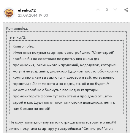
0
elenka72
25.09.2014 19:03
Komsomolez:
elenka72:
Komsomolez:
Имея опыт покупки квартиры у застройщика "Сити-строй"
вообще бы не советовал покупать у них жилье для
проживания, очень много нарушений, недоделок, которые
могут и не устранить, директор Дудинов просто обанкротит
компанию с кем вы заключали договор и всё, естественно
гарантии в 5 лет можете и не ждать, т.к. её и не будет. А
может и вообще обмануть с площадью квартиры,
промониторьте форум тут есть отзывы про дома от Сити-
строй и как Дудинов относится к своим дольщикам, нет я к
ним больше ни ногой!
Не могу понять,почему вы так отрицательно говорите о них?Я
лично покупала квартиру у застройщика "Сити-строй",но я