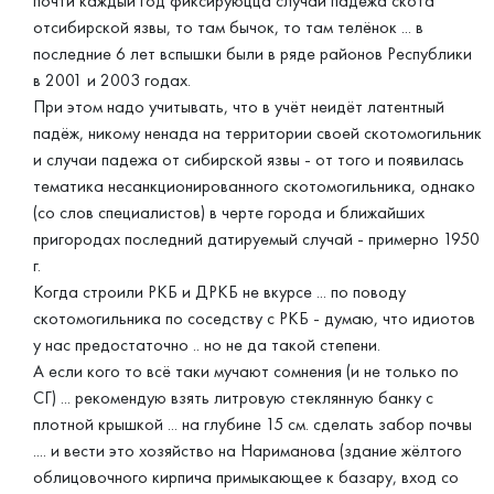
почти каждый год фиксируюцца случаи падежа скота
отсибирской язвы, то там бычок, то там телёнок ... в
последние 6 лет вспышки были в ряде районов Республики
в 2001 и 2003 годах.
При этом надо учитывать, что в учёт неидёт латентный
падёж, никому ненада на территории своей скотомогильник
и случаи падежа от сибирской язвы - от того и появилась
тематика несанкционированного скотомогильника, однако
(со слов специалистов) в черте города и ближайших
пригородах последний датируемый случай - примерно 1950
г.
Когда строили РКБ и ДРКБ не вкурсе ... по поводу
скотомогильника по соседству с РКБ - думаю, что идиотов
у нас предостаточно .. но не да такой степени.
А если кого то всё таки мучают сомнения (и не только по
СГ) ... рекомендую взять литровую стеклянную банку с
плотной крышкой ... на глубине 15 см. сделать забор почвы
.... и вести это хозяйство на Нариманова (здание жёлтого
облицовочного кирпича примыкающее к базару, вход со