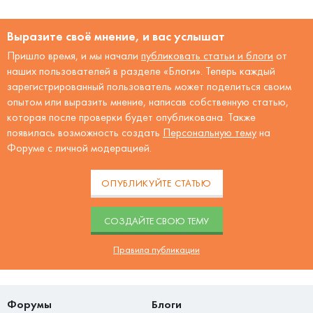
Выразите своё мнение, и вас услышат
Пришло время, и мы начали
публиковать статьи и блоги
от
наших пользователей в разделе «Блоги». Теперь каждый
зарегистрированный пользователь может поделиться своим
опытом или выразить мнение, написав собственную статью,
которая после проверки будет опубликована. Также
появилась возможность создать
Персональную тему
на
Форуме с личной модерацией.
ОПУБЛИКУЙТЕ СТАТЬЮ
CОЗДАЙТЕ СВОЮ ТЕМУ
Правила публикации
Форумы
Блоги