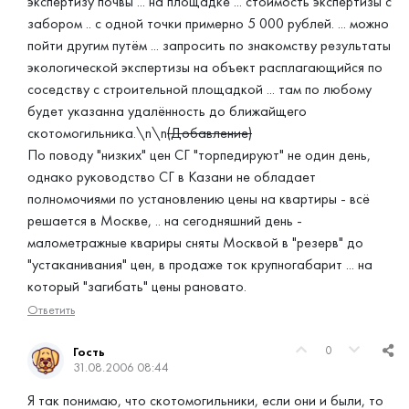
экспертизу почвы ... на площадке ... стоимость экспертизы с
забором .. с одной точки примерно 5 000 рублей. ... можно
пойти другим путём ... запросить по знакомству результаты
экологической экспертизы на объект расплагающийся по
соседству с строительной площадкой ... там по любому
будет указанна удалённость до ближайщего
скотомогильника.\n\n
(Добавление)
По поводу "низких" цен СГ "торпедируют" не один день,
однако руководство СГ в Казани не обладает
полномочиями по установлению цены на квартиры - всё
решается в Москве, .. на сегодняшний день -
малометражные квариры сняты Москвой в "резерв" до
"устаканивания" цен, в продаже ток крупногабарит ... на
который "загибать" цены рановато.
Ответить
0
Гость
31.08.2006 08:44
Я так понимаю, что скотомогильники, если они и были, то