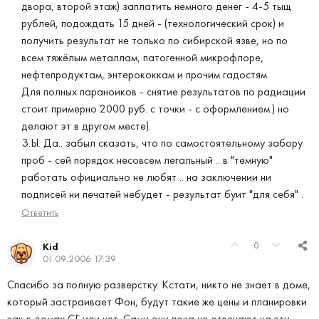
двора, второй этаж) заплатить немного денег - 4-5 тыщ
рублей, подождать 15 дней - (технологический срок) и
получить результат не только по сибирской язве, но по
всем тяжёлым металлам, патогенной микрофлоре,
нефтепродуктам, энтерококкам и прочим гадостям.
Для полных параноиков - снятие результатов по радиации
стоит примерно 2000 руб. с точки - с оформлением.) но
делают эт в другом месте).
З.Ы. Да.. забыл сказать, что по самостоятельному забору
проб - сей порядок несовсем легальный .. в "тёмную"
работать официально не любят .. на заключении ни
подписей ни печатей небудет - результат буит "для себя" .
Ответить
0
Kid
01.09.2006 17:39
Спасибо за полную разверстку. Кстати, никто не знает в доме,
который застраивает Фон, будут такие же цены и планировки
как в домах СГ или нет. Сами они пока не отвечают на эти