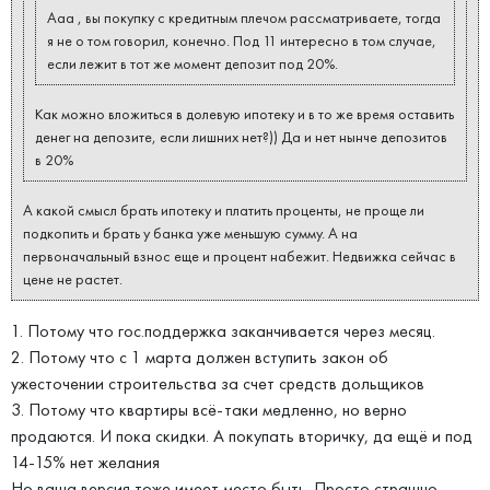
Ааа , вы покупку с кредитным плечом рассматриваете, тогда
я не о том говорил, конечно. Под 11 интересно в том случае,
если лежит в тот же момент депозит под 20%.
Как можно вложиться в долевую ипотеку и в то же время оставить
денег на депозите, если лишних нет?)) Да и нет нынче депозитов
в 20%
А какой смысл брать ипотеку и платить проценты, не проще ли
подкопить и брать у банка уже меньшую сумму. А на
первоначальный взнос еще и процент набежит. Недвижка сейчас в
цене не растет.
1. Потому что гос.поддержка заканчивается через месяц.
2. Потому что с 1 марта должен вступить закон об
ужесточении строительства за счет средств дольщиков
3. Потому что квартиры всё-таки медленно, но верно
продаются. И пока скидки. А покупать вторичку, да ещё и под
14-15% нет желания
Но ваша версия тоже имеет место быть. Просто страшно