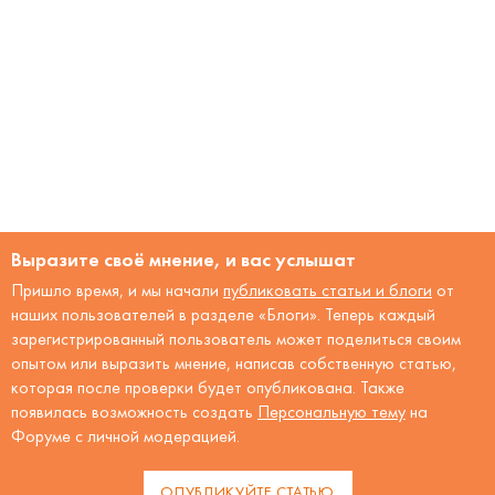
Выразите своё мнение, и вас услышат
Пришло время, и мы начали
публиковать статьи и блоги
от
наших пользователей в разделе «Блоги». Теперь каждый
зарегистрированный пользователь может поделиться своим
опытом или выразить мнение, написав собственную статью,
которая после проверки будет опубликована. Также
появилась возможность создать
Персональную тему
на
Форуме с личной модерацией.
ОПУБЛИКУЙТЕ СТАТЬЮ