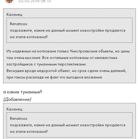
02.02.2016 08:13
Казанец:
Renatosss:
подскажите, какие на данный момент новостройки продаются
на этапе котлована?
Из надежных на котловане только Унистроевские обьекты, но цены
там очень высокие. Все остальные котлованы от неизвестных
застройщиков с туманными перспективами.
Веснушки вроде недорогой обьект, но срок сдачи очень далекий,
при таком раскладе не факт что выгодное вложение
а какие туманные?
(Добавление)
Казанец:
Renatosss:
подскажите, какие на данный момент новостройки продаются
на этапе котлована?