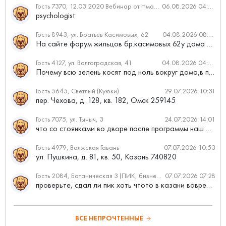
Гость 7370, 12.03.2020 Вебинар от Нмаркет.ПРО: «Актуальное об ипотеке: что нужно знать»
06.08.2026 04:00
psychologist
Гость 8943, ул. Братьев Касимовых, 62
04.08.2026 08:34
На сайте форум жильцов бр.касимовых 62у дома растут красивые...
Гость 4127, ул. Волгоградская, 41
04.08.2026 04:46
Почему всю зелень косят под ноль вокруг дома,в полисадниках....
Гость 5645, Светлый (Куюки)
29.07.2026 10:31
пер. Чехова, д. 128, кв. 182, Омск 259145
Гость 7075, ул. Тыныч, 3
24.07.2026 14:01
что со стоянками во дворе после программы наш двор
Гость 4979, Волжская Гавань
07.07.2026 10:53
ул. Пушкина, д. 81, кв. 50, Казань 740820
Гость 2084, Ботаническая 3 (ПИК, бизнес-класс)
07.07.2026 07:28
проверьте, сдал ли пик хоть чтото в казани вовремя?
ВСЕ НЕПРОЧТЕННЫЕ