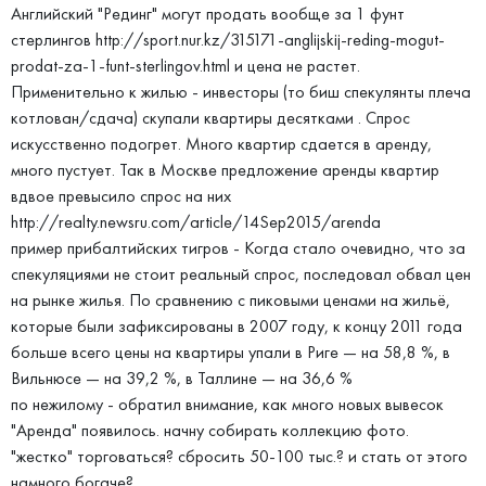
Английский "Рединг" могут продать вообще за 1 фунт
стерлингов http://sport.nur.kz/315171-anglijskij-reding-mogut-
prodat-za-1-funt-sterlingov.html и цена не растет.
Применительно к жилью - инвесторы (то биш спекулянты плеча
котлован/сдача) скупали квартиры десятками . Спрос
искусственно подогрет. Много квартир сдается в аренду,
много пустует. Так в Москве предложение аренды квартир
вдвое превысило спрос на них
http://realty.newsru.com/article/14Sep2015/arenda
пример прибалтийских тигров - Когда стало очевидно, что за
спекуляциями не стоит реальный спрос, последовал обвал цен
на рынке жилья. По сравнению с пиковыми ценами на жильё,
которые были зафиксированы в 2007 году, к концу 2011 года
больше всего цены на квартиры упали в Риге — на 58,8 %, в
Вильнюсе — на 39,2 %, в Таллине — на 36,6 %
по нежилому - обратил внимание, как много новых вывесок
"Аренда" появилось. начну собирать коллекцию фото.
"жестко" торговаться? сбросить 50-100 тыс.? и стать от этого
намного богаче?