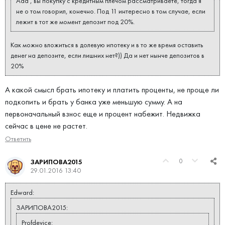
Ааа , вы покупку с кредитным плечом рассматриваете, тогда я
не о том говорил, конечно. Под 11 интересно в том случае, если
лежит в тот же момент депозит под 20%.
Как можно вложиться в долевую ипотеку и в то же время оставить
денег на депозите, если лишних нет?)) Да и нет нынче депозитов в
20%
А какой смысл брать ипотеку и платить проценты, не проще ли
подкопить и брать у банка уже меньшую сумму. А на
первоначальный взнос еще и процент набежит. Недвижка
сейчас в цене не растет.
Ответить
0
ЗАРИПОВА2015
29.01.2016 13:40
Edward:
ЗАРИПОВА2015:
Profdevice: