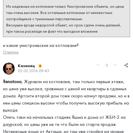
Из надежных на котловане только Унистроевские обьекты, но цены
там очень высокие. Все остальные котлованы от неизвестных
застройщиков с туманными перспективами.
Веснушки вроде недорогой обьект, но срок сдачи очень далекий,
при таком раскладе не факт что выгодное вложение
и какие унистроевские на котловане?
Ответить
0
Казанец
02.02.2016 09:45
Renatosss
, Журавли на котловане, там только первые этажи,
но цена уже высока, сравнима с ценой на квартиры в сданных
домах. Артсити второй дом тоже скоро начнут продажи, но и в
нем цены слишком высоки чтобы получить высокую прибыль на
выходе.
Опять таки на начальных стадиях Яшма и дома от ЖБИ-2 на
даурской, но цены уже не те что были на старте продаж.
Интересные дома от Акташа, но там уже стройка на уровне