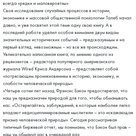
всегда «редки и маловероятны».
Свое исследование случайных процессов в истории,
экономике и массовой общественной психологии Талеб начал
давно, и уже посвятил этой теме одну свою книгу. А в
последней работе уделил особое внимание двум видам
значительных исторических событий – предсказуемым и на
первый взгляд, невозможным – но все же происходящим..
Увлекательно написанная книга, по мнению одного из
рецензентов – редактора популярного американского
журнала Wired Криса Андерсона – представляет собой
«потрясающим проникновением в историю, экономику, и
слабости человеческой природы».
«Четыре сотни лет назад Фрэнсис Бэкон предостерегал, что
наш ум предназначен природой для того, чтобы обманывать
нас. «Остерегайтесь заблуждений, в которые наиболее легко
впадают недисциплинированные мыслители – это искажающая
призма человеческой природы». Сегодня рассматривая
типичный биржевой отчет, мы понимаем, что Бэкон был прав –
наш ум обманул нас в очередной раз.