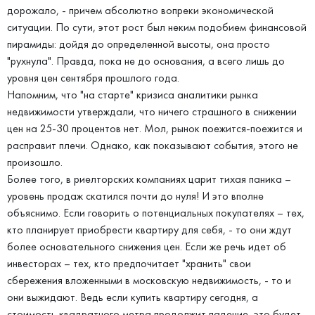
дорожало, - причем абсолютно вопреки экономической
ситуации. По сути, этот рост был неким подобием финансовой
пирамиды: дойдя до определенной высоты, она просто
"рухнула". Правда, пока не до основания, а всего лишь до
уровня цен сентября прошлого года.
Напомним, что "на старте" кризиса аналитики рынка
недвижимости утверждали, что ничего страшного в снижении
цен на 25-30 процентов нет. Мол, рынок поежится-поежится и
расправит плечи. Однако, как показывают события, этого не
произошло.
Более того, в риелторских компаниях царит тихая паника –
уровень продаж скатился почти до нуля! И это вполне
объяснимо. Если говорить о потенциальных покупателях – тех,
кто планирует приобрести квартиру для себя, - то они ждут
более основательного снижения цен. Если же речь идет об
инвесторах – тех, кто предпочитает "хранить" свои
сбережения вложенными в московскую недвижимость, - то и
они выжидают. Ведь если купить квартиру сегодня, а
стоимость квадратного метра продолжит падение, это будет