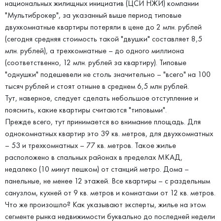
национальных жилищных инициатив (ЦСИ НЖИ) компании
"Мультиброкер", за указанный выше период типовые
двухкомнатные квартиры потеряли в цене до 2 млн. рублей
(сегодня средняя стоимость такой "двушки" составляет 8,5
млн. рублей), а трехкомнатные – до одного миллиона
(соответственно, 12 млн. рублей за квартиру). Типовые
"однушки" подешевели не столь значительно – "всего" на 100
тысяч рублей и стоят отныне в среднем 6,5 млн рублей.
Тут, наверное, следует сделать небольшое отступление и
пояснить, какие квартиры считаются "типовыми".
Прежде всего, тут принимается во внимание площадь. Для
однокомнатных квартир это 39 кв. метров, для двухкомнатных
– 53 и трехкомнатных – 77 кв. метров. Такое жилье
расположено в спальных районах в пределах МКАД,
недалеко (10 минут пешком) от станций метро. Дома –
панельные, не менее 12 этажей. Все квартиры – с раздельным
санузлом, кухней от 9 кв. метров и комнатами от 12 кв. метров.
Что же произошло? Как указывают эксперты, жилье на этом
сегменте рынка недвижимости буквально до последней недели