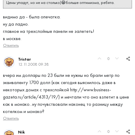
Цены упадут, но не на столько)😁больше оптимизма, ребята.
видимо да - была опечатка.
ну да ладно.
главное на трехслойные панели не залететь!
в москве.
Ответить
0
Tristar
12.11.2008 09:38
вчера им доллары по 23 были не нужны но брали метр по
эквиваленту 1700 долл (как сегодня выяснилось даже в
некоторых домах с трехслойкой http://www.business-
gazeta.ru/article/4313/19/) и мечтали что оно взлетит в цене
как в монако...ну почувствовали наконец то разницу между
котелком и монако?
Ответить
0
Nik