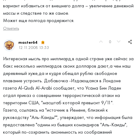
вариант избавиться от внешнего долга – увеличение денежной
массы и следствие то же самое.
Может еще полгода продержится.
Ответить
0
master64
12.11.2008 15:53
Интересная мысль про миллиард,в одной стране уже сейчас за
бакс несколько миллиардов своих долларов дают,а чем наш
деревянный хуже,да и кудря обещал рублю свободное
плавание устроить. Добавочка -Издающаяся в Лондоне
газета Al-Quds Al-Arabi сообщает, что Усама Бин Ладен
отдал приказ о совершении террористической атаки на
территории США, "масштаб которой превысит 9/11".
Газета, ссылаясь на "источник в Йемене, близкий к
руководству "Аль-Каиды"", утверждает, что информация была
предоставлена "одним из бывших командиров "Аль-Каиды",
который по-сохранить анонимность из соображений