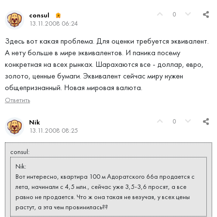
0
consul
13.11.2008 06:24
Здесь вот какая проблема. Для оценки требуется эквивалент.
А нету больше в мире эквивалентов. И паника посему
конкретная на всех рынках. Шарахаются все - доллар, евро,
золото, ценные бумаги. Эквивалент сейчас миру нужен
общепризнанный. Новая мировая валюта.
Ответить
0
Nik
13.11.2008 08:25
consul:
Nik:
Вот интересно, квартира 100 м Адоратского 66а продается с
лета, начинали с 4,5 млн., сейчас уже 3,5-3,6 просят, а все
равно не продается. Что ж она такая не везучая, у всех цены
растут, а эта чем провинилась??