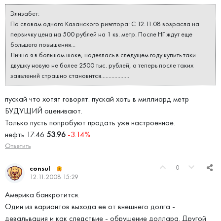
Элизабет:
По словам одного Казанского риэлтора: С 12.11.08 возрасла на
первичку цена на 500 рублей на 1 кв. метр. После НГ ждут еще
большего повышения...
Лично я в большом шоке, надеялась в следущем году купить таки
двушку новую не более 2500 тыс. рублей, а теперь после таких
заявлений страшно становится...................
пускай что хотят говорят. пускай хоть в миллиард метр
БУДУЩИЙ оценивают.
Только пусть попробуют продать уже настроенное.
нефть 17:46
53.96
-3.14%
Ответить
0
consul
12.11.2008 15:29
Америка банкротится.
Один из вариантов выхода ее от внешнего долга -
девальвация и как следствие - обрушение доллара. Другой