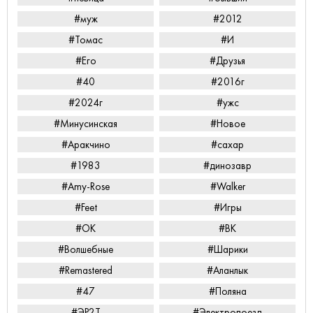
#муж
#2012
#Томас
#И
#Его
#Друзья
#40
#2016г
#2024г
#ужс
#Минусинская
#Новое
#Аракчино
#сахар
#1983
#динозавр
#Amy-Rose
#Walker
#Feet
#Игры
#ОК
#ВК
#Волшебные
#Шарики
#Remastered
#Аланлык
#47
#Поляна
#ЭР2Т
#Электропоезд