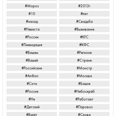
#Мороз
#2013г
#10
#лет
#назад
#Свадьба
#Невеста
#Выживание
#России
#KFC
#Ликвидация
#КФС
#Вашем
#Регионе
#Вашей
#Стране
#Российские
#Монстр
#Antlion
#Москва
#Сити
#Башня
#Россия
#Небоскрёб
#Не
#Работает
#Детский
#Паровоз
#Взлёт
#Слова