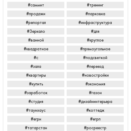
#саммит
#тренинг
#продажи
#парковка
#репортал
#инфраструктура
#Зеркало
#для
#ванной
#круглое
#квадратное
#прямоугольное
#с
#подсветкой
#зала
#переезд
#квартиры
#новостройки
#купить
#экономия
#заработок
#газон
#студия
#дизайнинтерьера
#таунхаус
#коттедж
#егрн
#егрп
#татарстан
#росреестр