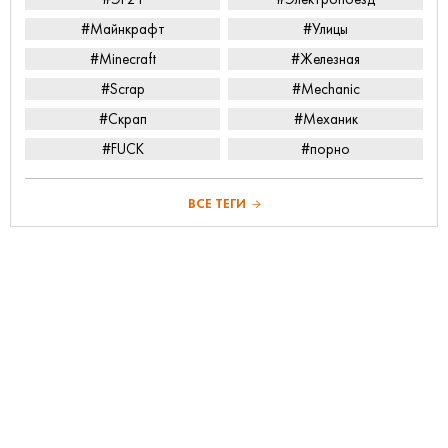
#Майнкрафт
#Улицы
#Minecraft
#Железная
#Scrap
#Mechanic
#Скрап
#Механик
#FUCK
#порно
ВСЕ ТЕГИ