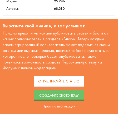
Медиа:
25.746
Авторы:
68.310
Выразите своё мнение, и вас услышат
Пришло время, и мы начали
публиковать статьи и блоги
от
наших пользователей в разделе «Блоги». Теперь каждый
зарегистрированный пользователь может поделиться своим
опытом или выразить мнение, написав собственную статью,
которая после проверки будет опубликована. Также
появилась возможность создать
Персональную тему
на
Форуме с личной модерацией.
ОПУБЛИКУЙТЕ СТАТЬЮ
CОЗДАЙТЕ СВОЮ ТЕМУ
Правила публикации