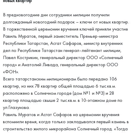
новых квартир
В предновогодние дни сотрудники милиции получили
долгожданный новогодний подарок – ключи от новых квартир.
В торжественной церемонии вручения ключей приняли участие
Равиль Муратов, первый заместитель Премьер-министра
Республики Татарстан, Асгат Сафаров, министр внутренних
дел по Республике Татарстан генерал-лейтенант милиции,
Павел Кострикин, генеральный директор ООО «Солнечный
город» и Анатолий Ливада, генеральный директор ООО
«ФОН».
Всего татарстанским милиционерам было передано 106
квартир, из них 78 квартир общей площадью 6 тыс.кв.м.
расположено в Солнечном городе (дом №1 и №3) и 28
квартир площадью свыше 2 тыс.кв.м. в 10-этажном доме по
ул.Глазунова.
Равиль Муратов и Асгат Сафаров на церемонии вручения
вспомнили время, когда только закладывался первый камень в
строительство жилого микрорайона Солнечный город. «Тогда