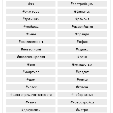
#жк
#застройщики
#риэлторы
#финансы
#дольщики
#ремонт
#мойдом
#аварийщики
#цены
#аренда
#недвижимость
#офис
#инвестиции
#сделка
#перепланировка
#сочи
#впп
#имущество
#квартира
#кредит
#дом
#жилье
#налог
#казань
#достопримечательности
#набережные
#челны
#новостройка
#документы
#метро