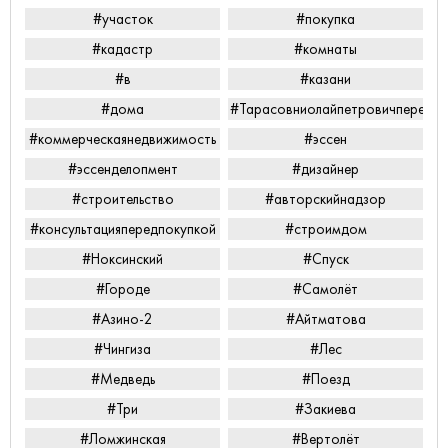
#участок
#покупка
#кадастр
#комнаты
#в
#казани
#дома
#Тарасовниолайпетровичперееха
#коммерческаянедвижимость
#эссен
#эссенделопмент
#дизайнер
#строительство
#авторскийнадзор
#консультацияпередпокупкой
#строимдом
#Ноксинский
#Спуск
#Городе
#Самолёт
#Азино-2
#Айтматова
#Чингиза
#Лес
#Медведь
#Поезд
#Три
#Закиева
#Ломжинская
#Вертолёт