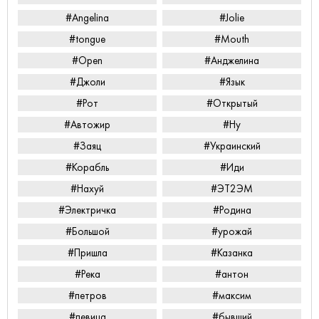
#Angelina
#Jolie
#tongue
#Mouth
#Open
#Анджелина
#Джоли
#Язык
#Рот
#Открытый
#Автожир
#Ну
#Заяц
#Украинский
#Корабль
#Иди
#Нахуй
#ЭТ2ЭМ
#Электричка
#Родина
#Большой
#урожай
#Пришла
#Казанка
#Река
#антон
#петров
#максим
#певица
#бывший