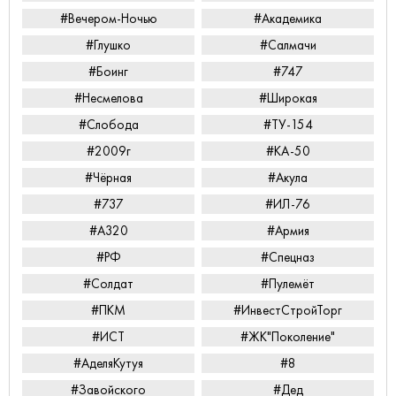
#Вечером-Ночью
#Академика
#Глушко
#Салмачи
#Боинг
#747
#Несмелова
#Широкая
#Слобода
#ТУ-154
#2009г
#КА-50
#Чёрная
#Акула
#737
#ИЛ-76
#А320
#Армия
#РФ
#Спецназ
#Солдат
#Пулемёт
#ПКМ
#ИнвестСтройТорг
#ИСТ
#ЖК"Поколение"
#АделяКутуя
#8
#Завойского
#Дед