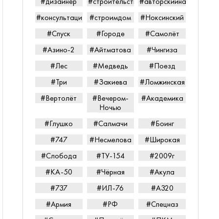
#дизайнер
#строительство
#авторскийнадзор
#консультацияпередпокупкой
#строимдом
#Ноксинский
#Спуск
#Городе
#Самолёт
#Азино-2
#Айтматова
#Чингиза
#Лес
#Медведь
#Поезд
#Три
#Закиева
#Ломжинская
#Вертолёт
#Вечером-
#Академика
Ночью
#Глушко
#Салмачи
#Боинг
#747
#Несмелова
#Широкая
#Слобода
#ТУ-154
#2009г
#КА-50
#Чёрная
#Акула
#737
#ИЛ-76
#А320
#Армия
#РФ
#Спецназ