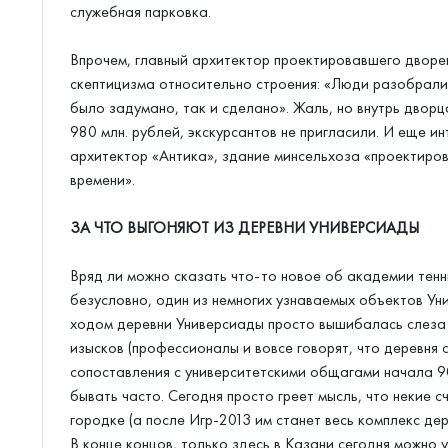
служебная парковка.
Впрочем, главный архитектор проектировавшего двор
скептицизма относительно строения: «Люди разобрались
было задумано, так и сделано». Жаль, но внутрь дворц
980 млн. рублей, экскурсантов не пригласили. И еще и
архитектор «Антика», здание минсельхоза «проектиров
времени».
ЗА ЧТО ВЫГОНЯЮТ ИЗ ДЕРЕВНИ УНИВЕРСИАДЫ
Вряд ли можно сказать что-то новое об академии тенни
безусловно, один из немногих узнаваемых объектов У
ходом деревни Универсиады просто вышибалась слеза у
изысков (профессионалы и вовсе говорят, что деревня 
сопоставления с университетскими общагами начала 90
бывать часто. Сегодня просто греет мысль, что некие 
городке (а после Игр-2013 им станет весь комплекс дер
В конце концов, только здесь в Казани сегодня можно