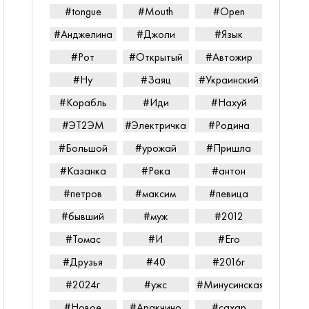
#tongue
#Mouth
#Open
#Анджелина
#Джоли
#Язык
#Рот
#Открытый
#Автожир
#Ну
#Заяц
#Украинский
#Корабль
#Иди
#Нахуй
#ЭТ2ЭМ
#Электричка
#Родина
#Большой
#урожай
#Пришла
#Казанка
#Река
#антон
#петров
#максим
#певица
#бывший
#муж
#2012
#Томас
#И
#Его
#Друзья
#40
#2016г
#2024г
#ужс
#Минусинская
#Новое
#Аракчино
#сахар