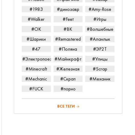
#1983
#динозавр
#Amy-Rose
#Walker
#Feet
#Игры
#ОК
#ВК
#Волшебные
#Шарики
#Remastered
#Аланлык
#47
#Поляна
#ЭР2Т
#Электропоезд
#Майнкрафт
#Улицы
#Minecraft
#Железная
#Scrap
#Mechanic
#Скрап
#Механик
#FUCK
#порно
ВСЕ ТЕГИ