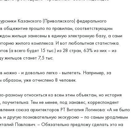
окурсники Казанского (Приволжского) федерального
ов в общежитие прошло по правилам, соответствующим
дом жильце занесены в единую электронную базу, а сами
иторию жилого комплекса. И вот любопытная статистика.
в (а всего будет 15 тыс.) из 28 стран, 63% из них – из
у жильцов станет 7,5 тыс.
в можно - и довольно легко - вылететь. Например, за
м образом, уже отчислено 8 человек.
по-разному относиться ко всем этим объектам, но история
 поучительна. Тем не менее, под занавес, корреспондент
вления союза архитекторов РТ Виталия Логинова: «А не было
ь и другую познавательную экскурсию – по самым уродливым
италий Павлович. – Обязательно предложу сделать это на