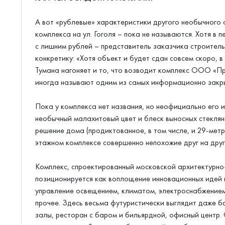
А вот «рублевые» характеристики другого необычного 
комплекса на ул. Гоголя – пока не называются. Хотя в 
с лишним рублей – представитель заказчика строител
конкретику: «Хотя объект и будет сдан совсем скоро, в
Тумана нагоняет и то, что возводит комплекс ООО «П
иногда называют одним из самых информационно закры
Пока у комплекса нет названия, но неофициально его 
необычный малахитовый цвет и блеск выносных стеклян
решение дома (продиктованное, в том числе, и 29-мет
этажном комплексе совершенно непохожие друг на друга
Комплекс, спроектированный московской архитектурно
позиционируется как воплощение инновационных идей 
управление освещением, климатом, электроснабжением
прочее. Здесь весьма футуристически выглядит даже б
залы, ресторан с баром и бильярдной, офисный центр