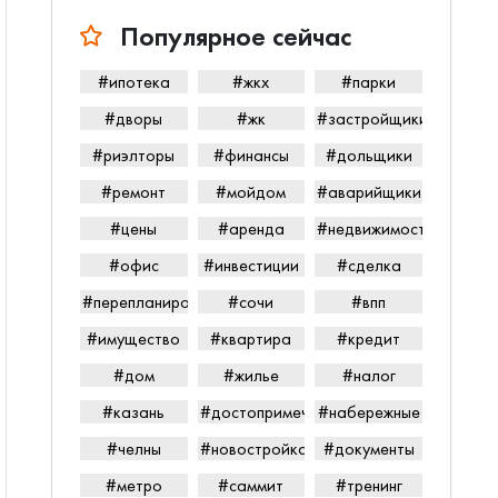
Популярное сейчас
#ипотека
#жкх
#парки
#дворы
#жк
#застройщики
#риэлторы
#финансы
#дольщики
#ремонт
#мойдом
#аварийщики
#цены
#аренда
#недвижимость
#офис
#инвестиции
#сделка
#перепланировка
#сочи
#впп
#имущество
#квартира
#кредит
#дом
#жилье
#налог
#казань
#достопримечательности
#набережные
#челны
#новостройка
#документы
#метро
#саммит
#тренинг