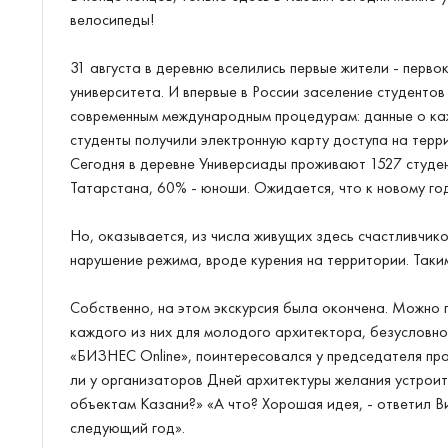
велосипеды!
31 августа в деревню вселились первые жители - перв
университета. И впервые в России заселение студент
современным международным процедурам: данные о каж
студенты получили электронную карту доступа на терр
Сегодня в деревне Универсиады проживают 1527 студенто
Татарстана, 60% - юноши. Ожидается, что к новому год
Но, оказывается, из числа живущих здесь счастливчико
нарушение режима, вроде курения на территории. Таки
Собственно, на этом экскурсия была окончена. Можно 
каждого из них для молодого архитектора, безусловно,
«БИЗНЕС Online», поинтересовался у председателя пра
ли у организаторов Дней архитектуры желания устроит
объектам Казани?» «А что? Хорошая идея, - ответил В
следующий год».