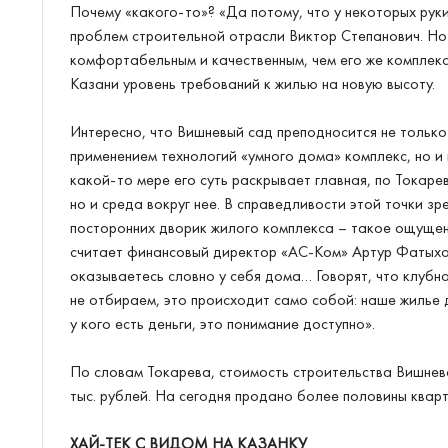
Почему «какого-то»? «Да потому, что у некоторых руки 
проблем строительной отрасли Виктор Степанович. Но
комфортабельным и качественным, чем его же комплекс
Казани уровень требований к жилью на новую высоту.
Интересно, что Вишневый сад преподносится не только
применением технологий «умного дома» комплекс, но и 
какой-то мере его суть раскрывает главная, по Токаре
но и среда вокруг нее. В справедливости этой точки з
посторонних дворик жилого комплекса – такое ощущен
считает финансовый директор «АС-Ком» Артур Фатыхов,
оказываетесь словно у себя дома… Говорят, что клубн
не отбираем, это происходит само собой: наше жилье д
у кого есть деньги, это понимание доступно».
По словам Токарева, стоимость строительства Вишнево
тыс. рублей. На сегодня продано более половины кварт
ХАЙ-ТЕК С ВИДОМ НА КАЗАНКУ