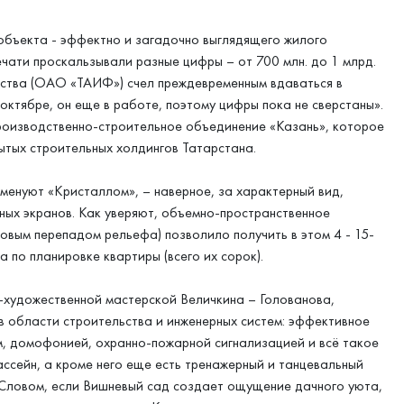
объекта - эффектно и загадочно выглядящего жилого
печати проскальзывали разные цифры – от 700 млн. до 1 млрд.
ьства (ОАО «ТАИФ») счел преждевременным вдаваться в
 октябре, он еще в работе, поэтому цифры пока не сверстаны».
роизводственно-строительное объединение «Казань», которое
тых строительных холдингов Татарстана.
именуют «Кристаллом», – наверное, за характерный вид,
ных экранов. Как уверяют, объемно-пространственное
ровым перепадом рельефа) позволило получить в этом 4 - 15-
 по планировке квартиры (всего их сорок).
-художественной мастерской Величкина – Голованова,
в области строительства и инженерных систем: эффективное
, домофонией, охранно-пожарной сигнализацией и всё такое
ассейн, а кроме него еще есть тренажерный и танцевальный
. Словом, если Вишневый сад создает ощущение дачного уюта,