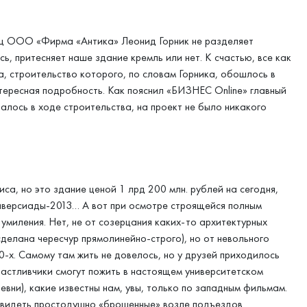
ец ООО «Фирма «Антика» Леонид Горник не разделяет
, притесняет наше здание кремль или нет. К счастью, все как
а, строительство которого, по словам Горника, обошлось в
нтересная подробность. Как пояснил «БИЗНЕС Online» главный
алось в ходе строительства, на проект не было никакого
са, но это здание ценой 1 лрд 200 млн. рублей на сегодня,
ниверсиады-2013… А вот при осмотре строящейся полным
миления. Нет, не от созерцания каких-то архитектурных
сделана чересчур прямолинейно-строго), но от невольного
-х. Самому там жить не довелось, но у друзей приходилось
счастливчики смогут пожить в настоящем университетском
евни), какие известны нам, увы, только по западным фильмам.
 увидеть простодушно «брошенные» возле подъездов