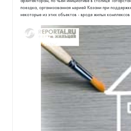
архитекторам, по чьей инициативе в столице Татарста
поездка, организованная мэрией Казани при поддержке
некоторые из этих объектов - вроде жилых комплексов н