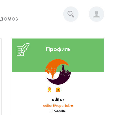
 ДОМОВ
Профиль
editor
editor@reportal.ru
г. Казань