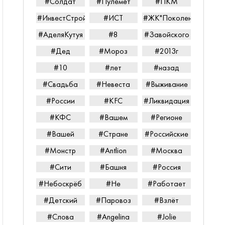
#Солдат
#Пулемёт
#ПКМ
#ИнвестСтройТорг
#ИСТ
#ЖК"Поколение"
#АделяКутуя
#8
#Завойского
#Дед
#Мороз
#2013г
#10
#лет
#назад
#Свадьба
#Невеста
#Выживание
#России
#KFC
#Ликвидация
#КФС
#Вашем
#Регионе
#Вашей
#Стране
#Российские
#Монстр
#Antlion
#Москва
#Сити
#Башня
#Россия
#Небоскрёб
#Не
#Работает
#Детский
#Паровоз
#Взлёт
#Слова
#Angelina
#Jolie