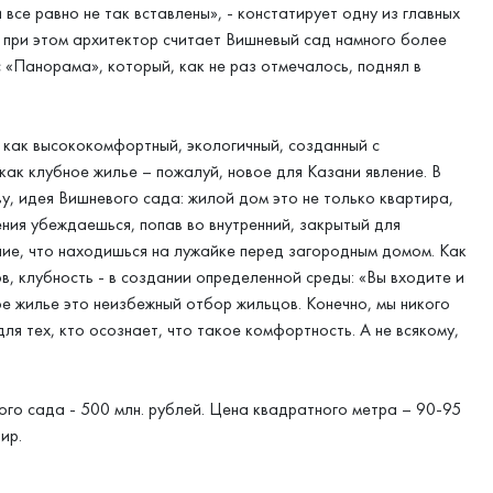
все равно не так вставлены», - констатирует одну из главных
 при этом архитектор считает Вишневый сад намного более
 «Панорама», который, как не раз отмечалось, поднял в
 как высококомфортный, экологичный, созданный с
как клубное жилье – пожалуй, новое для Казани явление. В
ву, идея Вишневого сада: жилой дом это не только квартира,
рения убеждаешься, попав во внутренний, закрытый для
ие, что находишься на лужайке перед загородным домом. Как
 клубность - в создании определенной среды: «Вы входите и
ое жилье это неизбежный отбор жильцов. Конечно, мы никого
ля тех, кто осознает, что такое комфортность. А не всякому,
го сада - 500 млн. рублей. Цена квадратного метра – 90-95
ир.