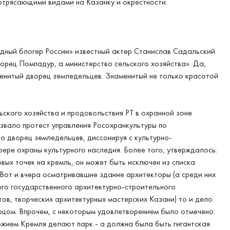
потрясающими видами на Казанку и окрестности.
одный блогер России» известный актер Станислав Садальский
ворец Помпадур, а министерство сельского хозяйства». Да,
енитый дворец земледельцев. Знаменитый не только красотой
ьского хозяйства и продовольствия РТ в охранной зоне
ызвало протест управления Росохранкультуры по
о дворец земледельцев, диссонируя с культурно-
ере охраны культурного наследия. Более того, утверждалось:
вых точек на кремль, он может быть исключен из списка
от и вчера осматривавшие здание архитекторы (а среди них
ого государственного архитектурно-строительного
ов, творческих архитектурных мастерских Казани) то и дело
рцом. Впрочем, с некоторым удовлетворением было отмечено:
ожием Кремля делают парк - а должна была быть гигантская