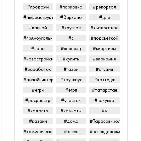
#продажи
#парковка
#репортал
#инфраструктура
#Зеркало
#для
#ванной
#круглое
#квадратное
#прямоугольное
#с
#подсветкой
#зала
#переезд
#квартиры
#новостройки
#купить
#экономия
#заработок
#газон
#студия
#дизайнинтерьера
#таунхаус
#коттедж
#егрн
#егрп
#татарстан
#росреестр
#участок
#покупка
#кадастр
#комнаты
#в
#казани
#дома
#Тарасовниолайпетров
#коммерческаянедвижимость
#эссен
#эссенделопмент