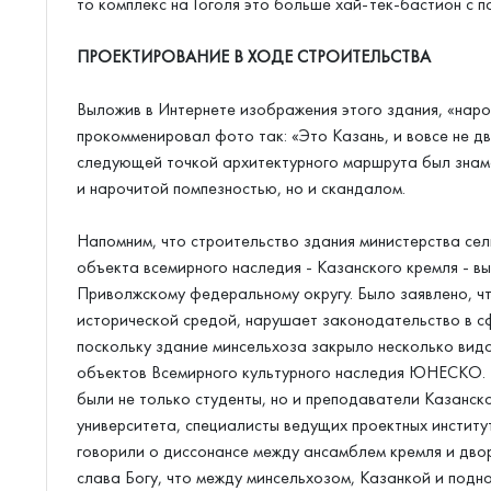
то комплекс на Гоголя это больше хай-тек-бастион с 
ПРОЕКТИРОВАНИЕ В ХОДЕ СТРОИТЕЛЬСТВА
Выложив в Интернете изображения этого здания, «нар
прокомменировал фото так: «Это Казань, и вовсе не д
следующей точкой архитектурного маршрута был знам
и нарочитой помпезностью, но и скандалом.
Напомним, что строительство здания министерства сел
объекта всемирного наследия - Казанского кремля - в
Приволжскому федеральному округу. Было заявлено, чт
исторической средой, нарушает законодательство в сф
поскольку здание минсельхоза закрыло несколько видо
объектов Всемирного культурного наследия ЮНЕСКО. В
были не только студенты, но и преподаватели Казанск
университета, специалисты ведущих проектных институт
говорили о диссонансе между ансамблем кремля и дво
слава Богу, что между минсельхозом, Казанкой и подн