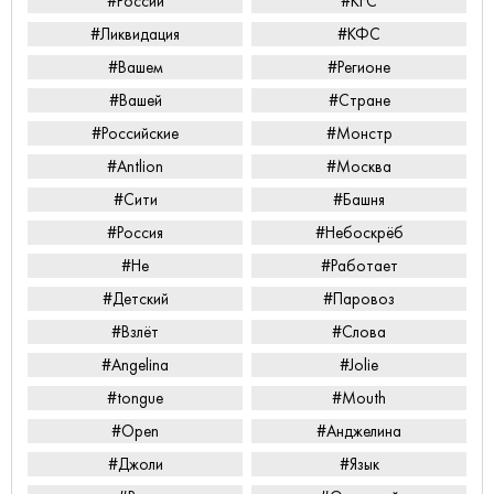
#России
#KFC
#Ликвидация
#КФС
#Вашем
#Регионе
#Вашей
#Стране
#Российские
#Монстр
#Antlion
#Москва
#Сити
#Башня
#Россия
#Небоскрёб
#Не
#Работает
#Детский
#Паровоз
#Взлёт
#Слова
#Angelina
#Jolie
#tongue
#Mouth
#Open
#Анджелина
#Джоли
#Язык