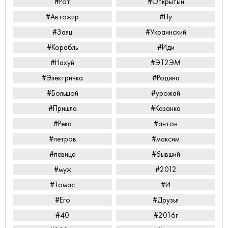
#Рот
#Открытый
#Автожир
#Ну
#Заяц
#Украинский
#Корабль
#Иди
#Нахуй
#ЭТ2ЭМ
#Электричка
#Родина
#Большой
#урожай
#Пришла
#Казанка
#Река
#антон
#петров
#максим
#певица
#бывший
#муж
#2012
#Томас
#И
#Его
#Друзья
#40
#2016г