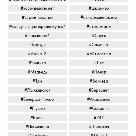
#эссенделопмент
#дизайнер
#строительство
#авторскийнадзор
#консультацияпередпокупкой
#строимдом
#Ноксинский
#Спуск
#Городе
#Самолёт
#Азино-2
#Айтматова
#Чингиза
#Лес
#Медведь
#Поезд
#Три
#Закиева
#Ломжинская
#Вертолёт
#Вечером-Ночью
#Академика
#Глушко
#Салмачи
#Боинг
#747
#Несмелова
#Широкая
#Слобода
#ТУ-154