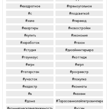
#квадратное
#прямоугольное
#с
#подсветкой
#зала
#переезд
#квартиры
#новостройки
#купить
#экономия
#заработок
#газон
#студия
#дизайнинтерьера
#таунхаус
#коттедж
#егрн
#егрп
#татарстан
#росреестр
#участок
#покупка
#кадастр
#комнаты
#в
#казани
#дома
#Тарасовниолайпетровичперееха
#коммерческаянедвижимость
#эссен