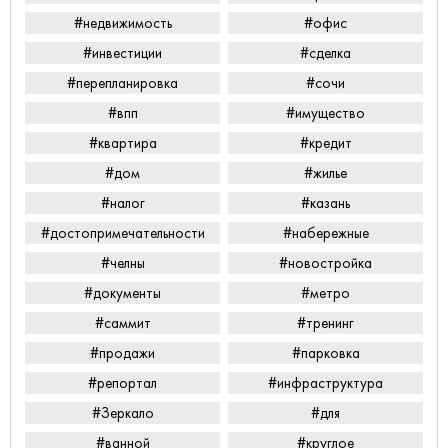
#недвижимость
#офис
#инвестиции
#сделка
#перепланировка
#сочи
#впп
#имущество
#квартира
#кредит
#дом
#жилье
#налог
#казань
#достопримечательности
#набережные
#челны
#новостройка
#документы
#метро
#саммит
#тренинг
#продажи
#парковка
#репортал
#инфраструктура
#Зеркало
#для
#ванной
#круглое