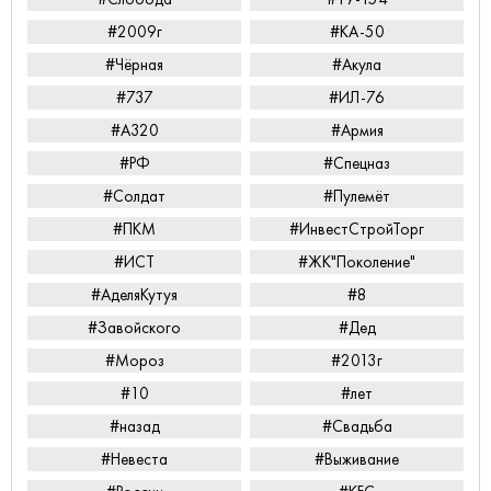
#2009г
#КА-50
#Чёрная
#Акула
#737
#ИЛ-76
#А320
#Армия
#РФ
#Спецназ
#Солдат
#Пулемёт
#ПКМ
#ИнвестСтройТорг
#ИСТ
#ЖК"Поколение"
#АделяКутуя
#8
#Завойского
#Дед
#Мороз
#2013г
#10
#лет
#назад
#Свадьба
#Невеста
#Выживание