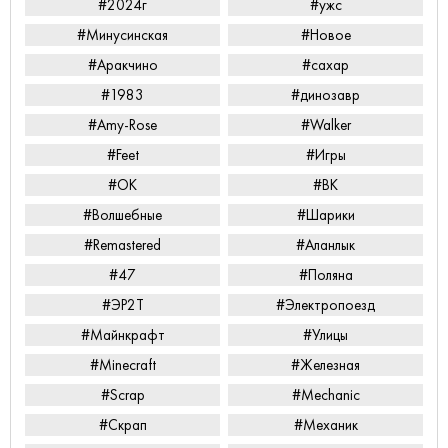
#2024г
#ужс
#Минусинская
#Новое
#Аракчино
#сахар
#1983
#динозавр
#Amy-Rose
#Walker
#Feet
#Игры
#ОК
#ВК
#Волшебные
#Шарики
#Remastered
#Аланлык
#47
#Поляна
#ЭР2Т
#Электропоезд
#Майнкрафт
#Улицы
#Minecraft
#Железная
#Scrap
#Mechanic
#Скрап
#Механик