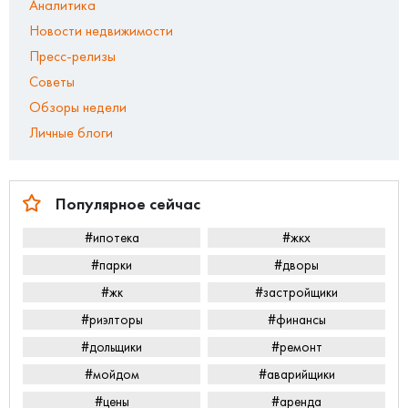
Аналитика
Новости недвижимости
Пресс-релизы
Советы
Обзоры недели
Личные блоги
Популярное сейчас
#ипотека
#жкх
#парки
#дворы
#жк
#застройщики
#риэлторы
#финансы
#дольщики
#ремонт
#мойдом
#аварийщики
#цены
#аренда