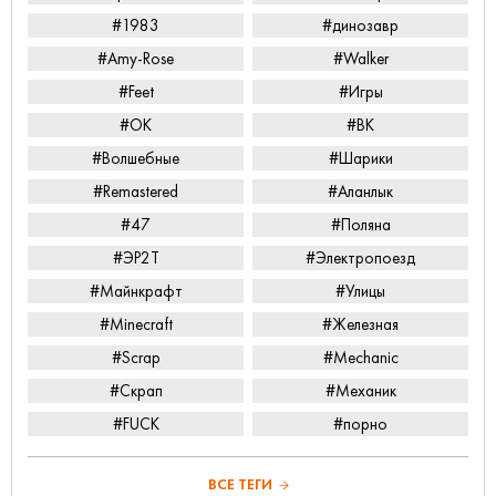
#1983
#динозавр
#Amy-Rose
#Walker
#Feet
#Игры
#ОК
#ВК
#Волшебные
#Шарики
#Remastered
#Аланлык
#47
#Поляна
#ЭР2Т
#Электропоезд
#Майнкрафт
#Улицы
#Minecraft
#Железная
#Scrap
#Mechanic
#Скрап
#Механик
#FUCK
#порно
ВСЕ ТЕГИ