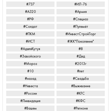
#737
#ИЛ-76
#А320
#Армия
#РФ
#Спецназ
#Солдат
#Пулемёт
#ПКМ
#ИнвестСтройТорг
#ИСТ
#ЖК"Поколение"
#АделяКутуя
#8
#Завойского
#Дед
#Мороз
#2013г
#10
#лет
#назад
#Свадьба
#Невеста
#Выживание
#России
#KFC
#Ликвидация
#КФС
#Вашем
#Регионе