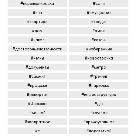
#перепланировка
#сочи
#впп
#имущество
#квартира
#кредит
#дом
#жилье
#налог
#казань
#достопримечательности
#набережные
#челны
#новостройка
#документы
#метро
#саммит
#тренинг
#продажи
#парковка
#репортал
#инфраструктура
#Зеркало
#для
#ванной
#круглое
#квадратное
#прямоугольное
#с
#подсветкой