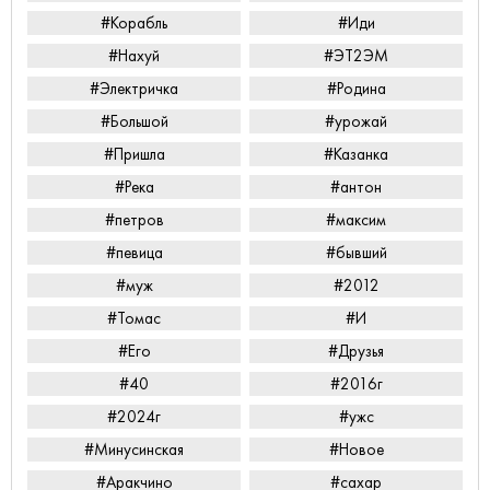
#Корабль
#Иди
#Нахуй
#ЭТ2ЭМ
#Электричка
#Родина
#Большой
#урожай
#Пришла
#Казанка
#Река
#антон
#петров
#максим
#певица
#бывший
#муж
#2012
#Томас
#И
#Его
#Друзья
#40
#2016г
#2024г
#ужс
#Минусинская
#Новое
#Аракчино
#сахар