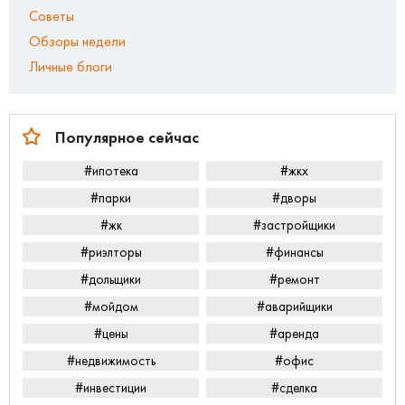
Советы
Обзоры недели
Личные блоги
Популярное сейчас
#ипотека
#жкх
#парки
#дворы
#жк
#застройщики
#риэлторы
#финансы
#дольщики
#ремонт
#мойдом
#аварийщики
#цены
#аренда
#недвижимость
#офис
#инвестиции
#сделка