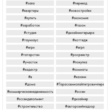
#зала
#переезд
#квартиры
#новостройки
#купить
#экономия
#заработок
#газон
#студия
#дизайнинтерьера
#таунхаус
#коттедж
#егрн
#егрп
#татарстан
#росреестр
#участок
#покупка
#кадастр
#комнаты
#в
#казани
#дома
#Тарасовниолайпетровичперееха
#коммерческаянедвижимость
#эссен
#эссенделопмент
#дизайнер
#строительство
#авторскийнадзор