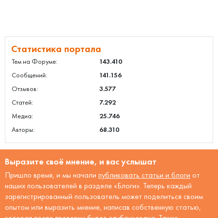
Статистика портала
Тем на Форуме:
143.410
Сообщений:
141.156
Отзывов:
3.577
Статей:
7.292
Медиа:
25.746
Авторы:
68.310
Выразите своё мнение, и вас услышат
Пришло время, и мы начали
публиковать статьи и блоги
от
наших пользователей в разделе «Блоги». Теперь каждый
зарегистрированный пользователь может поделиться своим
опытом или выразить мнение, написав собственную статью,
которая после проверки будет опубликована. Также