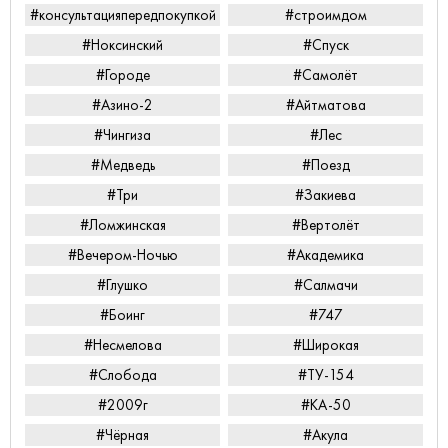
#консультацияпередпокупкой
#строимдом
#Ноксинский
#Спуск
#Городе
#Самолёт
#Азино-2
#Айтматова
#Чингиза
#Лес
#Медведь
#Поезд
#Три
#Закиева
#Ломжинская
#Вертолёт
#Вечером-Ночью
#Академика
#Глушко
#Салмачи
#Боинг
#747
#Несмелова
#Широкая
#Слобода
#ТУ-154
#2009г
#КА-50
#Чёрная
#Акула