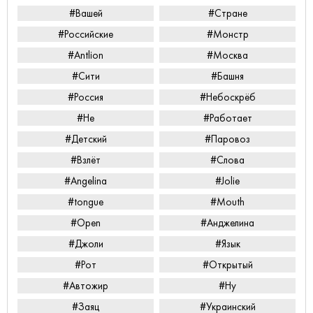
#Вашей
#Стране
#Российские
#Монстр
#Antlion
#Москва
#Сити
#Башня
#Россия
#Небоскрёб
#Не
#Работает
#Детский
#Паровоз
#Взлёт
#Слова
#Angelina
#Jolie
#tongue
#Mouth
#Open
#Анджелина
#Джоли
#Язык
#Рот
#Открытый
#Автожир
#Ну
#Заяц
#Украинский