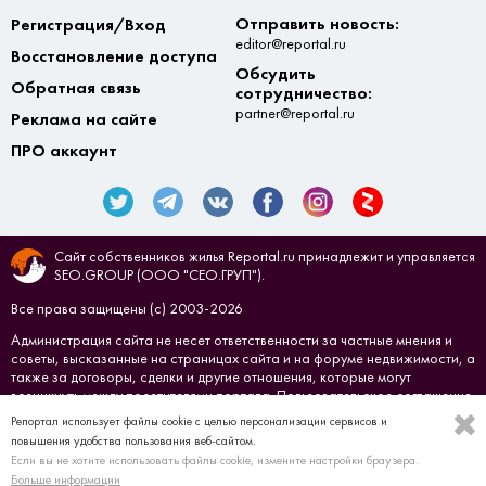
Отправить новость:
Регистрация/Вход
editor@reportal.ru
Восстановление доступа
Обсудить
Обратная связь
сотрудничество:
partner@reportal.ru
Реклама на сайте
ПРО аккаунт
Сайт собственников жилья Reportal.ru принадлежит и управляется
SEO.GROUP (ООО "СЕО.ГРУП").
Все права защищены (с) 2003-2026
Администрация сайта не несет ответственности за частные мнения и
советы, высказанные на страницах сайта и на форуме недвижимости, а
также за договоры, сделки и другие отношения, которые могут
возникнуть между посетителями портала.
Пользовательское соглашение
Репортал использует файлы cookie с целью персонализации сервисов и
Создано в
СЕО.ГРУП
повышения удобства пользования веб-сайтом.
Если вы не хотите использовать файлы cookie, измените настройки браузера.
Больше информации