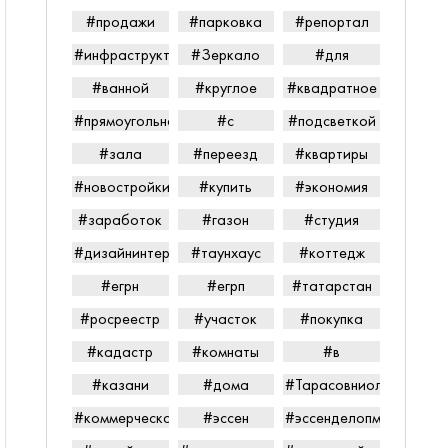
#продажи
#парковка
#репортал
#инфраструктура
#Зеркало
#для
#ванной
#круглое
#квадратное
#прямоугольное
#с
#подсветкой
#зала
#переезд
#квартиры
#новостройки
#купить
#экономия
#заработок
#газон
#студия
#дизайнинтерьера
#таунхаус
#коттедж
#егрн
#егрп
#татарстан
#росреестр
#участок
#покупка
#кадастр
#комнаты
#в
#казани
#дома
#Тарасовниолайпетров
#коммерческаянедвижимость
#эссен
#эссенделопмент