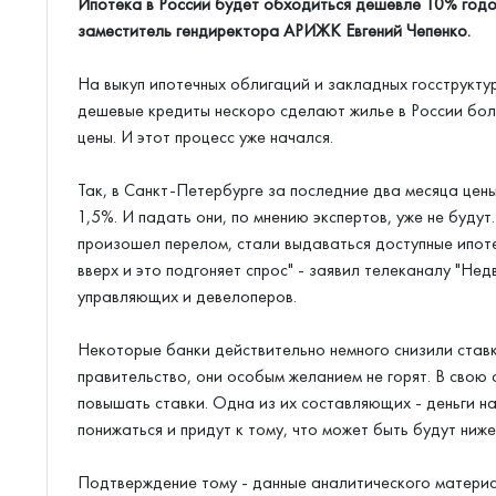
Ипотека в России будет обходиться дешевле 10% годо
заместитель гендиректора АРИЖК Евгений Чепенко.
На выкуп ипотечных облигаций и закладных госструкту
дешевые кредиты нескоро сделают жилье в России боле
цены. И этот процесс уже начался.
Так, в Санкт-Петербурге за последние два месяца цен
1,5%. И падать они, по мнению экспертов, уже не будут
произошел перелом, стали выдаваться доступные ипоте
вверх и это подгоняет спрос" - заявил телеканалу "Н
управляющих и девелоперов.
Некоторые банки действительно немного снизили ставк
правительство, они особым желанием не горят. В свою 
повышать ставки. Одна из их составляющих - деньги на
понижаться и придут к тому, что может быть будут ниже
Подтверждение тому - данные аналитического материа