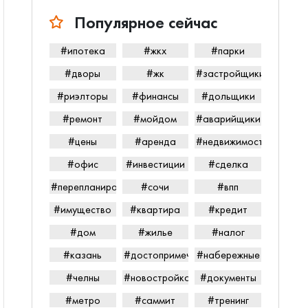
Популярное сейчас
#ипотека
#жкх
#парки
#дворы
#жк
#застройщики
#риэлторы
#финансы
#дольщики
#ремонт
#мойдом
#аварийщики
#цены
#аренда
#недвижимость
#офис
#инвестиции
#сделка
#перепланировка
#сочи
#впп
#имущество
#квартира
#кредит
#дом
#жилье
#налог
#казань
#достопримечательности
#набережные
#челны
#новостройка
#документы
#метро
#саммит
#тренинг