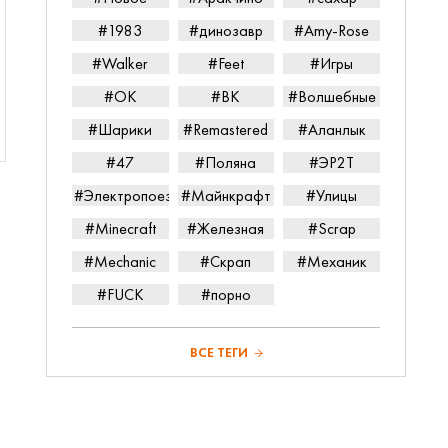
#1983
#динозавр
#Amy-Rose
#Walker
#Feet
#Игры
#ОК
#ВК
#Волшебные
#Шарики
#Remastered
#Аланлык
#47
#Поляна
#ЭР2Т
#Электропоезд
#Майнкрафт
#Улицы
#Minecraft
#Железная
#Scrap
#Mechanic
#Скрап
#Механик
#FUCK
#порно
ВСЕ ТЕГИ