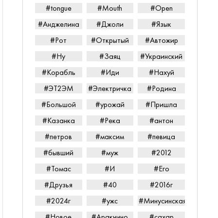
#tongue
#Mouth
#Open
#Анджелина
#Джоли
#Язык
#Рот
#Открытый
#Автожир
#Ну
#Заяц
#Украинский
#Корабль
#Иди
#Нахуй
#ЭТ2ЭМ
#Электричка
#Родина
#Большой
#урожай
#Пришла
#Казанка
#Река
#антон
#петров
#максим
#певица
#бывший
#муж
#2012
#Томас
#И
#Его
#Друзья
#40
#2016г
#2024г
#ужс
#Минусинская
#Новое
#Аракчино
#сахар