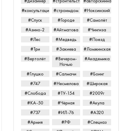
#дизайнер
#строительство
#авторскийнадзор
#консультацияпередпокупкой
#строимдом
#Ноксинский
#Спуск
#Городе
#Самолёт
#Азино-2
#Айтматова
#Чингиза
#Лес
#Медведь
#Поезд
#Три
#Закиева
#Ломжинская
#Вертолёт
#Вечером-
#Академика
Ночью
#Глушко
#Салмачи
#Боинг
#747
#Несмелова
#Широкая
#Слобода
#ТУ-154
#2009г
#КА-50
#Чёрная
#Акула
#737
#ИЛ-76
#А320
#Армия
#РФ
#Спецназ