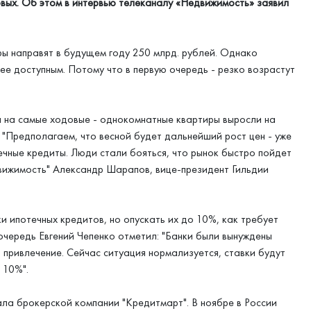
вых. Об этом в интервью телеканалу «Недвижимость» заявил
ры направят в будущем году 250 млрд. рублей. Однако
е доступным. Потому что в первую очередь - резко возрастут
ы на самые ходовые - однокомнатные квартиры выросли на
. "Предполагаем, что весной будет дальнейший рост цен - уже
чные кредиты. Люди стали бояться, что рынок быстро пойдет
едвижимость" Александр Шарапов, вице-президент Гильдии
и ипотечных кредитов, но опускать их до 10%, как требует
очередь Евгений Чепенко отметил: "Банки были вынуждены
 привлечение. Сейчас ситуация нормализуется, ставки будут
 10%".
ла брокерской компании "Кредитмарт". В ноябре в России