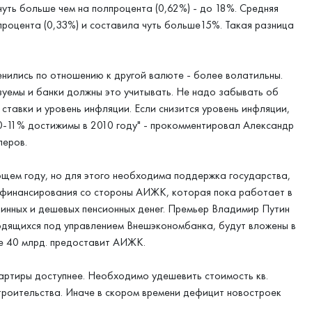
чуть больше чем на полпроцента (0,62%) - до 18%. Средняя
процента (0,33%) и составила чуть больше15%. Такая разница
енились по отношению к другой валюте - более волатильны.
азуемы и банки должны это учитывать. Не надо забывать об
ставки и уровень инфляции. Если снизится уровень инфляции,
 10-11% достижимы в 2010 году" - прокомментировал Александр
перов.
ющем году, но для этого необходима поддержка государства,
рефинансирования со стороны АИЖК, которая пока работает в
длинных и дешевых пенсионных денег. Премьер Владимир Путин
ходящихся под управлением Внешэкономбанка, будут вложены в
е 40 млрд. предоставит АИЖК.
артиры доступнее. Необходимо удешевить стоимость кв.
строительства. Иначе в скором времени дефицит новостроек