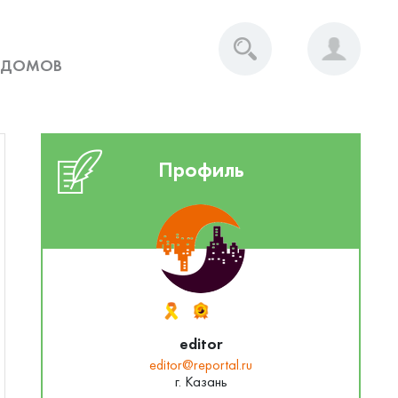
 ДОМОВ
Профиль
editor
editor@reportal.ru
г. Казань