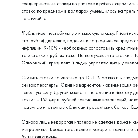
среднерыночные ставки по ипотеке в рублях снизились 
ставка по кредитам в долларах уменьшилась на треть 
не случайна.
"Рубль имел нестабильную и высокую ставку. Риски изм
Его (рубля) движение, падение и подъем менее предск
инфляции. 9-10% - необходимо сопоставить кредитные 
то и ставки в рублях тоже. Но не думаю, что ставки в
Ольховский, президент Гильдии управляющих и девело
Снизить ставки по ипотеке до 10-11% можно и в следу
считают эксперты. Один из вариантов - активизация 
неполную силу. Другой вариант - вложение в ипотеку 
заявил - 163 млрд. рублей пенсионных накоплений, на
надежные ипотечные облигации российских банков. Ещ
Однако лишь недорогая ипотека не сделает дома и кв
метра жилья. Кроме того, нужно и ускорить темпы его 
будет ощутимым.