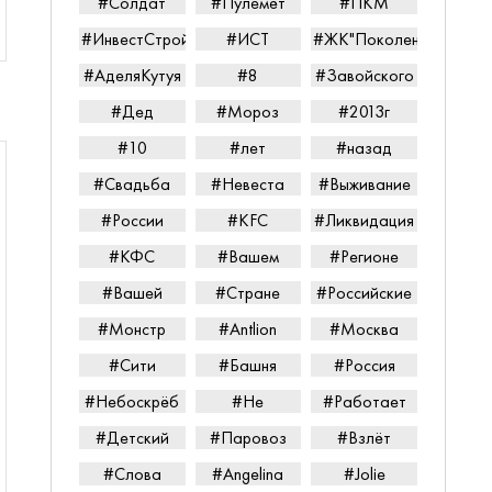
#Солдат
#Пулемёт
#ПКМ
#ИнвестСтройТорг
#ИСТ
#ЖК"Поколение"
#АделяКутуя
#8
#Завойского
#Дед
#Мороз
#2013г
#10
#лет
#назад
#Свадьба
#Невеста
#Выживание
#России
#KFC
#Ликвидация
#КФС
#Вашем
#Регионе
#Вашей
#Стране
#Российские
#Монстр
#Antlion
#Москва
#Сити
#Башня
#Россия
#Небоскрёб
#Не
#Работает
#Детский
#Паровоз
#Взлёт
#Слова
#Angelina
#Jolie