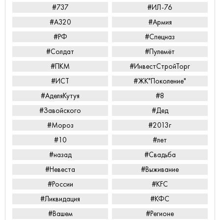
#737
#ИЛ-76
#А320
#Армия
#РФ
#Спецназ
#Солдат
#Пулемёт
#ПКМ
#ИнвестСтройТорг
#ИСТ
#ЖК"Поколение"
#АделяКутуя
#8
#Завойского
#Дед
#Мороз
#2013г
#10
#лет
#назад
#Свадьба
#Невеста
#Выживание
#России
#KFC
#Ликвидация
#КФС
#Вашем
#Регионе