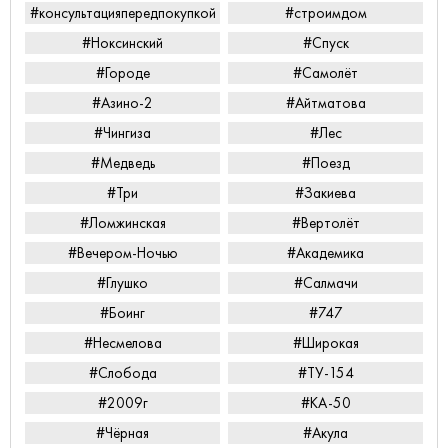
#консультацияпередпокупкой
#строимдом
#Ноксинский
#Спуск
#Городе
#Самолёт
#Азино-2
#Айтматова
#Чингиза
#Лес
#Медведь
#Поезд
#Три
#Закиева
#Ломжинская
#Вертолёт
#Вечером-Ночью
#Академика
#Глушко
#Салмачи
#Боинг
#747
#Несмелова
#Широкая
#Слобода
#ТУ-154
#2009г
#КА-50
#Чёрная
#Акула