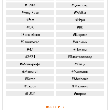
#1983
#динозавр
#Amy-Rose
#Walker
#Feet
#Игры
#ОК
#ВК
#Волшебные
#Шарики
#Remastered
#Аланлык
#47
#Поляна
#ЭР2Т
#Электропоезд
#Майнкрафт
#Улицы
#Minecraft
#Железная
#Scrap
#Mechanic
#Скрап
#Механик
#FUCK
#порно
ВСЕ ТЕГИ