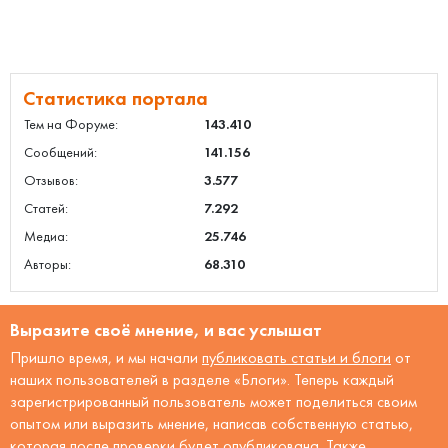
Статистика портала
Тем на Форуме:
143.410
Сообщений:
141.156
Отзывов:
3.577
Статей:
7.292
Медиа:
25.746
Авторы:
68.310
Выразите своё мнение, и вас услышат
Пришло время, и мы начали
публиковать статьи и блоги
от
наших пользователей в разделе «Блоги». Теперь каждый
зарегистрированный пользователь может поделиться своим
опытом или выразить мнение, написав собственную статью,
которая после проверки будет опубликована. Также