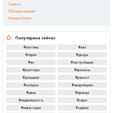
Советы
Обзоры недели
Личные блоги
Популярное сейчас
#ипотека
#жкх
#парки
#дворы
#жк
#застройщики
#риэлторы
#финансы
#дольщики
#ремонт
#мойдом
#аварийщики
#цены
#аренда
#недвижимость
#офис
#инвестиции
#сделка