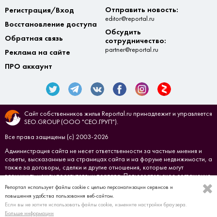
Отправить новость:
Регистрация/Вход
editor@reportal.ru
Восстановление доступа
Обсудить
Обратная связь
сотрудничество:
partner@reportal.ru
Реклама на сайте
ПРО аккаунт
Сайт собственников жилья Reportal.ru принадлежит и управляется
SEO.GROUP (ООО "СЕО.ГРУП").
Все права защищены (с) 2003-2026
Администрация сайта не несет ответственности за частные мнения и
советы, высказанные на страницах сайта и на форуме недвижимости, а
также за договоры, сделки и другие отношения, которые могут
возникнуть между посетителями портала.
Пользовательское соглашение
Репортал использует файлы cookie с целью персонализации сервисов и
Создано в
СЕО.ГРУП
повышения удобства пользования веб-сайтом.
Если вы не хотите использовать файлы cookie, измените настройки браузера.
Больше информации