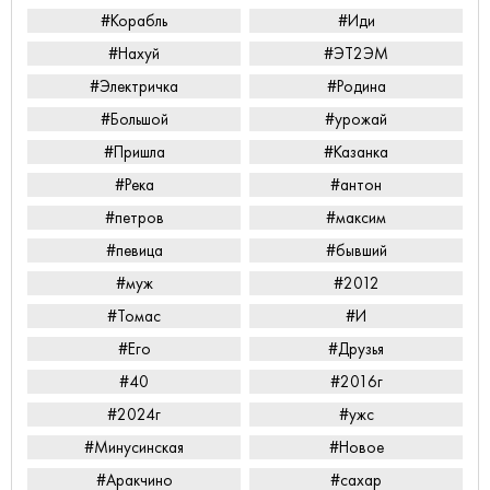
#Корабль
#Иди
#Нахуй
#ЭТ2ЭМ
#Электричка
#Родина
#Большой
#урожай
#Пришла
#Казанка
#Река
#антон
#петров
#максим
#певица
#бывший
#муж
#2012
#Томас
#И
#Его
#Друзья
#40
#2016г
#2024г
#ужс
#Минусинская
#Новое
#Аракчино
#сахар