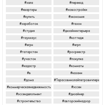
#зала
#переезд
#квартиры
#новостройки
#купить
#экономия
#заработок
#газон
#студия
#дизайнинтерьера
#таунхаус
#коттедж
#егрн
#егрп
#татарстан
#росреестр
#участок
#покупка
#кадастр
#комнаты
#в
#казани
#дома
#Тарасовниолайпетровичперееха
#коммерческаянедвижимость
#эссен
#эссенделопмент
#дизайнер
#строительство
#авторскийнадзор