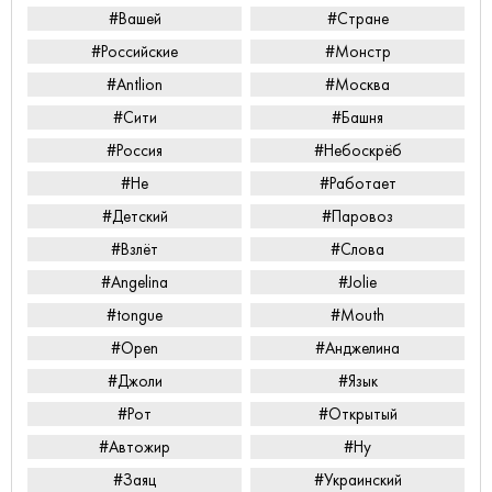
#Вашей
#Стране
#Российские
#Монстр
#Antlion
#Москва
#Сити
#Башня
#Россия
#Небоскрёб
#Не
#Работает
#Детский
#Паровоз
#Взлёт
#Слова
#Angelina
#Jolie
#tongue
#Mouth
#Open
#Анджелина
#Джоли
#Язык
#Рот
#Открытый
#Автожир
#Ну
#Заяц
#Украинский